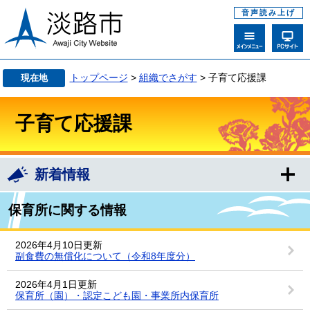
音声読み上げ
トップページ
>
組織でさがす
> 子育て応援課
現在地
子育て応援課
新着情報
保育所に関する情報
2026年4月10日更新
副食費の無償化について（令和8年度分）
2026年4月1日更新
保育所（園）・認定こども園・事業所内保育所