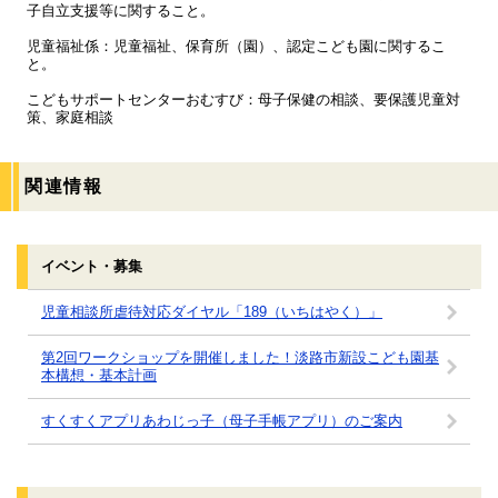
子自立支援等に関すること。
児童福祉係：児童福祉、保育所（園）、認定こども園に関するこ
と。
こどもサポートセンターおむすび：母子保健の相談、要保護児童対
策、家庭相談
関連情報
イベント・募集
児童相談所虐待対応ダイヤル「189（いちはやく）」
第2回ワークショップを開催しました！淡路市新設こども園基
本構想・基本計画
すくすくアプリあわじっ子（母子手帳アプリ）のご案内