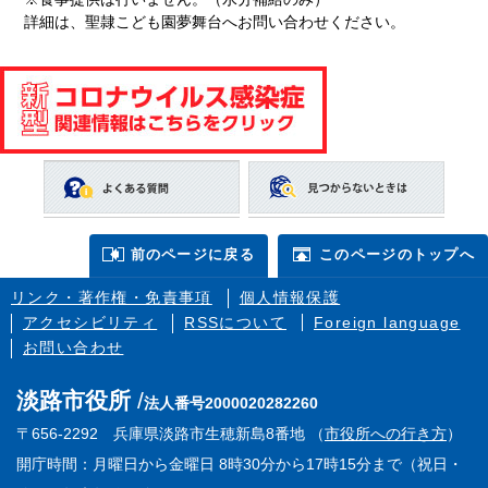
詳細は、聖隷こども園夢舞台へお問い合わせください。
前のページに戻る
このページのトップへ
リンク・著作権・免責事項
個人情報保護
アクセシビリティ
RSSについて
Foreign language
お問い合わせ
淡路市役所
法人番号2000020282260
〒656-2292 兵庫県淡路市生穂新島8番地 （
市役所への行き方
）
開庁時間：月曜日から金曜日 8時30分から17時15分まで（祝日・