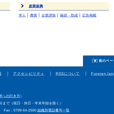
産業振興
求人
農業
企業誘致
融資・助成
広告掲載
前のペー
護
アクセシビリティ
RSSについて
Foreign la
所への行き方
）
15分まで（祝日・休日・年末年始を除く）
0 Fax：0799-64-2500
組織別電話番号一覧