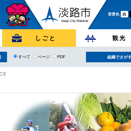
背景色
白
しごと
観光
すべて
ページ
PDF
組織でさが
ごと