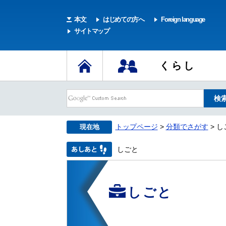
本文
はじめての方へ
Foreign language
サイトマップ
くらし
トップページ
>
分類でさがす
> し
現在地
しごと
しごと