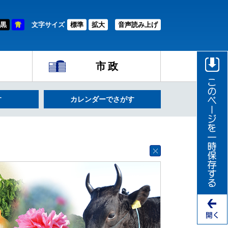
黒
青
文字サイズ
標準
拡大
音声読み上げ
市政
す
カレンダーでさがす