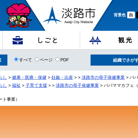
背景色
白
しごと
観光
すべて
ページ
PDF
組織でさが
らし
>
健康・医療・保健
>
妊娠・出産
>
>
淡路市の母子保健事業
> パ
らし
>
福祉
>
子育て支援
>
>
淡路市の母子保健事業
> パパママカフェ
ート事業）