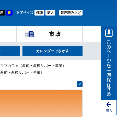
黒
青
文字サイズ
標準
拡大
音声読み上げ
市政
す
カレンダーでさがす
パママカフェ（産前・産後サポート事業）
（産前・産後サポート事業）