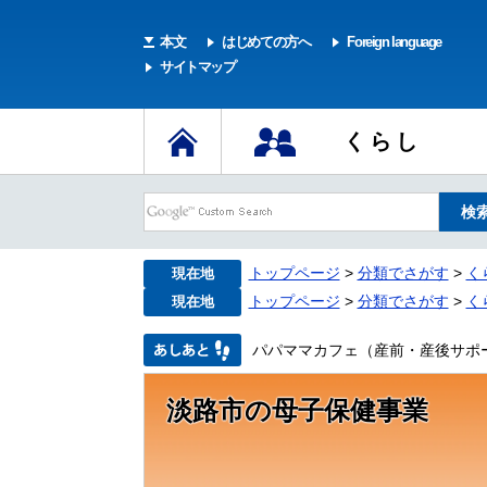
本文
はじめての方へ
Foreign language
サイトマップ
くらし
トップページ
>
分類でさがす
>
く
現在地
トップページ
>
分類でさがす
>
く
現在地
パパママカフェ（産前・産後サポ
淡路市の母子保健事業