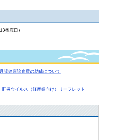
13番窓口）
月児健康診査費の助成につい
て
肝炎ウイルス（妊産婦向け）リーフレット