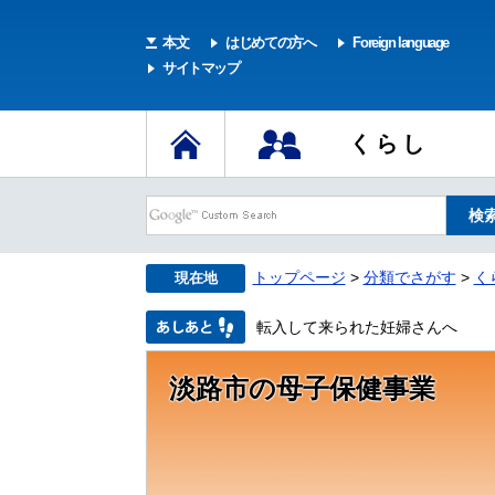
本文
はじめての方へ
Foreign language
サイトマップ
くらし
トップページ
>
分類でさがす
>
く
現在地
転入して来られた妊婦さんへ
淡路市の母子保健事業