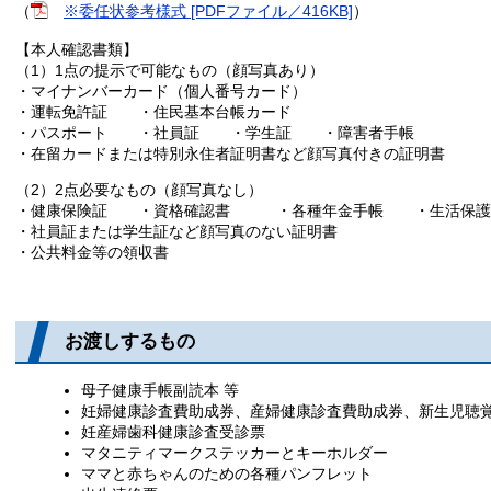
（
※委任状参考様式 [PDFファイル／416KB]
）
【本人確認書類】
（1）1点の提示で可能なもの（顔写真あり）
・マイナンバーカード（個人番号カード）
・運転免許証 ・住民基本台帳カード
・パスポート ・社員証 ・学生証 ・障害者手帳
・在留カードまたは特別永住者証明書など顔写真付きの証明書
（2）2点必要なもの（顔写真なし）
・健康保険証 ・資格確認書 ・各種年金手帳 ・生活保護
・社員証または学生証など顔写真のない証明書
・公共料金等の領収書
お渡しするもの
母子健康手帳副読本 等
妊婦健康診査費助成券、産婦健康診査費助成券、新生児聴
妊産婦歯科健康診査受診票
マタニティマークステッカーとキーホルダー
ママと赤ちゃんのための各種パンフレット