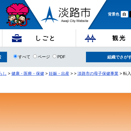
背景色
白
しごと
観光
すべて
ページ
PDF
組織でさが
らし
>
健康・医療・保健
>
妊娠・出産
>
>
淡路市の母子保健事業
> 転