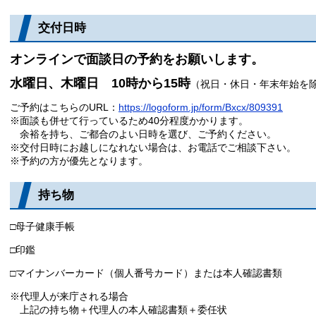
交付日時
オンラインで面談日の予約をお願いします。
水曜日、木曜日 10時から15時
（祝日・休日・年末年始を
ご予約はこちらのURL：
https://logoform.jp/form/Bxcx/809391
※面談も併せて行っているため40分程度かかります。
余裕を持ち、ご都合のよい日時を選び、ご予約ください。​
※交付日時にお越しになれない場合は、お電話でご相談下さい。
※​予約の方が優先となります。
持ち物
□母子健康手帳
□印鑑
□マイナンバーカード（個人番号カード）または本人確認書類
※代理人が来庁される場合
上記の持ち物＋代理人の本人確認書類＋委任状