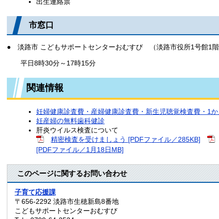
出生連絡票
市窓口
● 淡路市 こどもサポートセンターおむすび （淡路市役所1号館1階
平日8時30分～17時15分
関連情報
妊婦健康診査費・産婦健康診査費・新生児聴覚検査費・1か
妊産婦の無料歯科健診
肝炎ウイルス検査について
精密検査を受けましょう [PDFファイル／285KB]
[PDFファイル／1月18日MB]
このページに関するお問い合わせ
子育て応援課
〒656-2292
淡路市生穂新島8番地
こどもサポートセンターおむすび