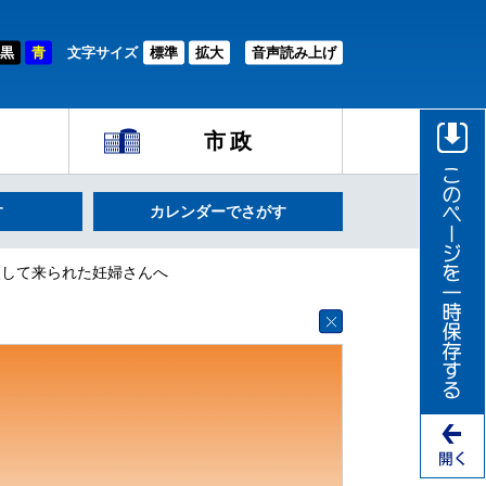
黒
青
文字サイズ
標準
拡大
音声読み上げ
市政
す
カレンダーでさがす
入して来られた妊婦さんへ