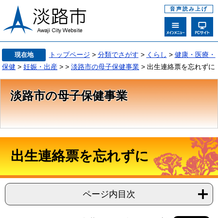
音声読み上げ
トップページ
>
分類でさがす
>
くらし
>
健康・医療・
現在地
保健
>
妊娠・出産
>
>
淡路市の母子保健事業
> 出生連絡票を忘れずに
淡路市の母子保健事業
出生連絡票を忘れずに
ページ内目次