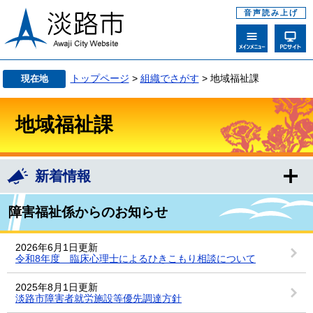
音声読み上げ
トップページ
>
組織でさがす
> 地域福祉課
現在地
地域福祉課
新着情報
障害福祉係からのお知らせ
2026年6月1日更新
令和8年度 臨床心理士によるひきこもり相談について
2025年8月1日更新
淡路市障害者就労施設等優先調達方針