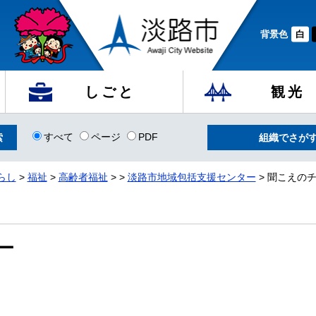
背景色
白
しごと
観光
すべて
ページ
PDF
組織でさが
らし
>
福祉
>
高齢者福祉
>
>
淡路市地域包括支援センター
> 聞こえの
ー