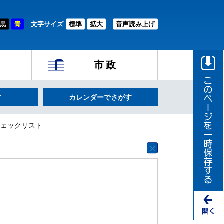
黒
青
文字サイズ
標準
拡大
音声読み上げ
市政
す
カレンダーでさがす
チェックリスト