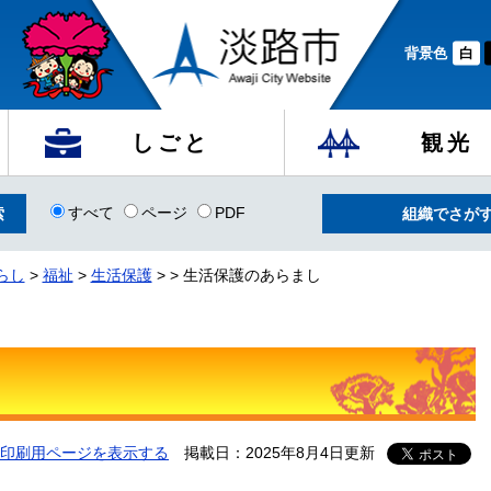
背景色
白
しごと
観光
すべて
ページ
PDF
組織でさが
らし
>
福祉
>
生活保護
>
>
生活保護のあらまし
印刷用ページを表示する
掲載日：2025年8月4日更新