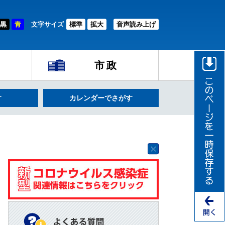
黒
青
文字サイズ
標準
拡大
音声読み上げ
市政
す
カレンダーでさがす