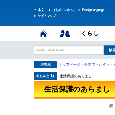
本文
はじめての方へ
Foreign language
サイトマップ
くらし
トップページ
>
分類でさがす
>
く
現在地
生活保護のあらまし
生活保護のあらまし