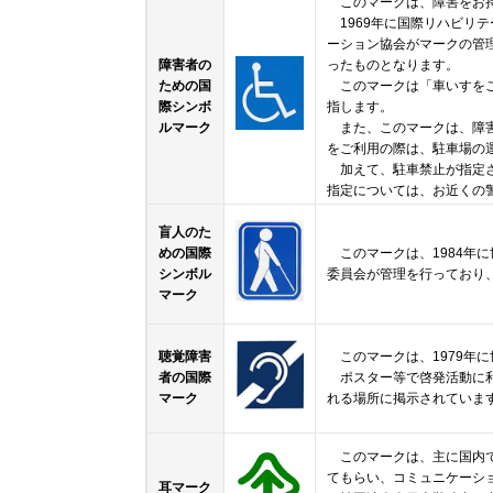
このマークは、障害をお持
1969年に国際リハビリ
ーション協会がマークの管
障害者の
ったものとなります。
ための国
このマークは「車いすをご
際シンボ
指します。
ルマーク
また、このマークは、障害
をご利用の際は、駐車場の
加えて、駐車禁止が指定さ
指定については、お近くの
盲人のた
めの国際
このマークは、1984年
シンボル
委員会が管理を行っており
マーク
聴覚障害
このマークは、1979年
者の国際
ポスター等で啓発活動に利
マーク
れる場所に掲示されていま
このマークは、主に国内で
てもらい、コミュニケーシ
耳マーク