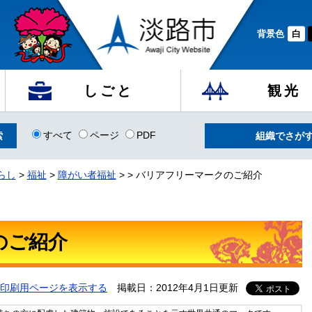
背景色
白
しごと
観光
すべて
ページ
PDF
組織でさが
らし
>
福祉
>
障がい者福祉
>
>
バリアフリーマークのご紹介
のご紹介
印刷用ページを表示する
掲載日：2012年4月1日更新