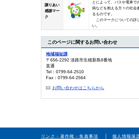
とによって、バスや電車で
譲りあい
病などを抱える方々の社会
感謝マー
るものです。
ク
このマークについての詳し
い。
このページに関するお問い合わせ
地域福祉課
〒656-2292
淡路市生穂新島8番地
直通
Tel：0799-64-2510
Fax：0799-64-2564
お問い合わせはこちらから
リンク・著作権・免責事項
個人情報保