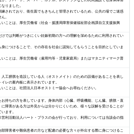
ほか、デパート、スーパー、ホテル、レストランなどの民間施設でも身体障害
になりました。
練されており、衛生面でもきちんと管理されているため、公共の場でご迷惑
せん。
いことは、厚生労働省（社会・援護局障害保健福祉部企画課自立支援振興
けでは判断がつきにくい妊娠初期の方への理解を深めるために利用されてい
身につけることで、その存在を社会に認知してもらうことを目的としていま
いことは、厚生労働省（雇用均等・児童家庭局）またはマタニティマーク普
。
人工膀胱を造設している人（オストメイト）のための設備があることを表し
トイレの案内板に表示されています。
いことは、社団法人日本オストミー協会へお尋ねください。
お持ちの方を表しています。身体内部（心臓、呼吸機能、じん臓、膀胱・直
）に障害がある方は外見からは分かりにくいため、様々な誤解を受けることが
ています。
営利活動法人ハート・プラスの会が行っており、利用については当該会の指
。
部障害者や難病患者の方など配慮の必要な方々が外出する際に身につけるこ