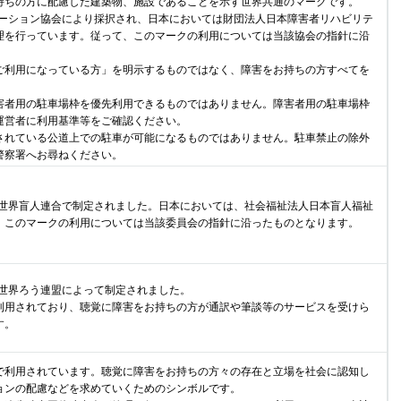
ちの方に配慮した建築物、施設であることを示す世界共通のマークです。
テーション協会により採択され、日本においては財団法人日本障害者リハビリテ
理を行っています。従って、このマークの利用については当該協会の指針に沿
利用になっている方」を明示するものではなく、障害をお持ちの方すべてを
者用の駐車場枠を優先利用できるものではありません。障害者用の駐車場枠
運営者に利用基準等をご確認ください。
れている公道上での駐車が可能になるものではありません。駐車禁止の除外
警察署へお尋ねください。
に世界盲人連合で制定されました。日本においては、社会福祉法人日本盲人福祉
、このマークの利用については当該委員会の指針に沿ったものとなります。
に世界ろう連盟によって制定されました。
用されており、聴覚に障害をお持ちの方が通訳や筆談等のサービスを受けら
す。
利用されています。聴覚に障害をお持ちの方々の存在と立場を社会に認知し
ョンの配慮などを求めていくためのシンボルです。