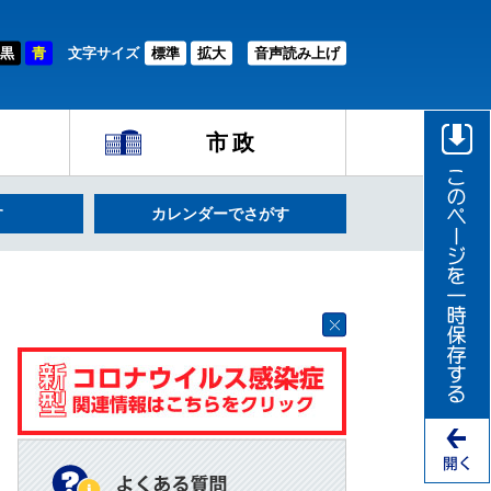
黒
青
文字サイズ
標準
拡大
音声読み上げ
市政
す
カレンダーでさがす