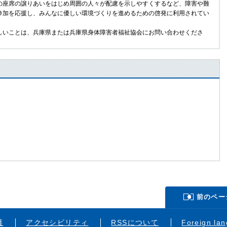
の座席の譲りあいをはじめ周囲の人々が配慮を示しやすくするなど、障害や難
参加を応援し、みんなに優しい環境づくりを進めるための啓発に利用されてい
いことは、兵庫県または兵庫県身体障害者福祉協会にお問い合わせくださ
前のペー
護
アクセシビリティ
RSSについて
Foreign la