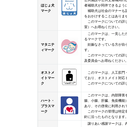
公共施設や公共交通機関の
ほじょ犬
者補助犬が同伴できるよう
マーク
補助犬は社会のマナーも訓
をおかけすることはありま
このマークについての詳し
室）へお尋ねください。
このマークは、一見しただ
るマークです。
マタニテ
妊娠なさっている方が自ら
ィマーク
す。
このマークについての詳し
及委員会へお尋ねください
オストメ
このマークは、人工肛門・
イトマー
ており、オストメイト対応
ク
このマークについての詳し
このマークは、内部障害を
ハート・
腸、小腸、肝臓、免疫機能
プラスマ
あり、その啓発に利用され
ーク
このマークの管理は特定非
針に沿ったものとなります
譲りあい感謝マークは、内