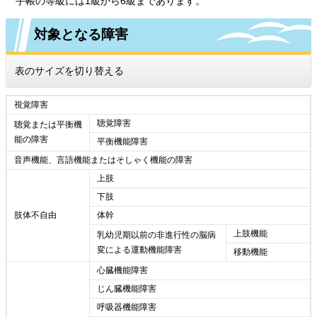
手帳の等級には1級から6級まであります。
対象となる障害
表のサイズを切り替える
視覚障害
聴覚障害
聴覚または平衡機
能の障害
平衡機能障害
音声機能、言語機能またはそしゃく機能の障害
上肢
下肢
肢体不自由
体幹
上肢機能
乳幼児期以前の非進行性の脳病
変による運動機能障害
移動機能
心臓機能障害
じん臓機能障害
呼吸器機能障害