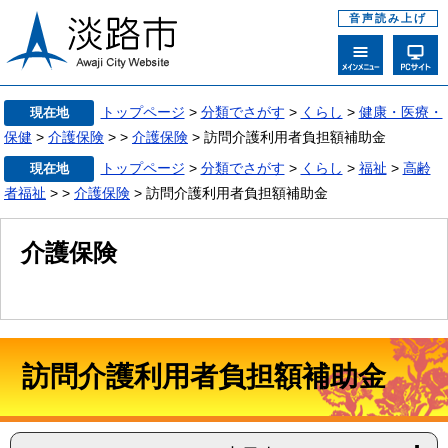
音声読み上げ
トップページ
>
分類でさがす
>
くらし
>
健康・医療・
現在地
保健
>
介護保険
>
>
介護保険
> 訪問介護利用者負担額補助金
トップページ
>
分類でさがす
>
くらし
>
福祉
>
高齢
現在地
者福祉
>
>
介護保険
> 訪問介護利用者負担額補助金
介護保険
訪問介護利用者負担額補助金