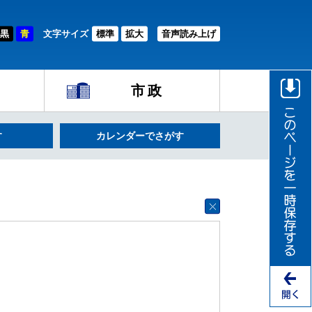
黒
青
文字サイズ
標準
拡大
音声読み上げ
市政
す
カレンダーでさがす