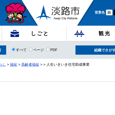
背景色
白
しごと
観光
すべて
ページ
PDF
組織でさが
らし
>
福祉
>
高齢者福祉
>
> 人生いきいき住宅助成事業