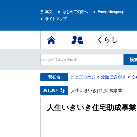
本文
はじめての方へ
Foreign language
サイトマップ
くらし
トップページ
>
分類でさがす
>
く
現在地
人生いきいき住宅助成事業
人生いきいき住宅助成事業