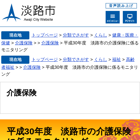
音声読み上げ
トップページ
>
分類でさがす
>
くらし
>
健康・医療・
現在地
保健
>
介護保険
>
>
介護保険
> 平成30年度 淡路市の介護保険に係る
モニタリング
トップページ
>
分類でさがす
>
くらし
>
福祉
>
高齢
現在地
者福祉
>
>
介護保険
> 平成30年度 淡路市の介護保険に係るモニタリ
ング
介護保険
平成30年度 淡路市の介護保険