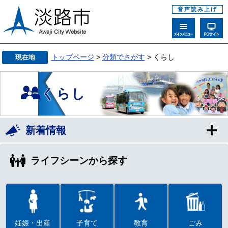
音声読み上げ
トップページ
>
分類でさがす
> くらし
現在地
くらし
新着情報
ライフシーンから探す
妊娠・出産
子育て
教育
ごみ