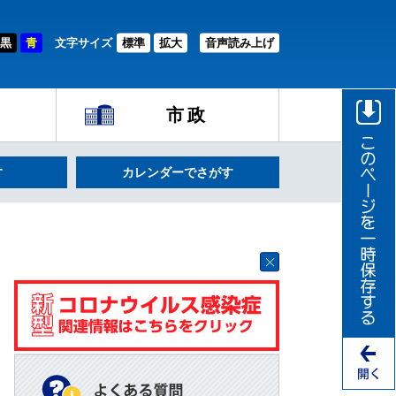
黒
青
文字サイズ
標準
拡大
音声読み上げ
市政
す
カレンダーでさがす