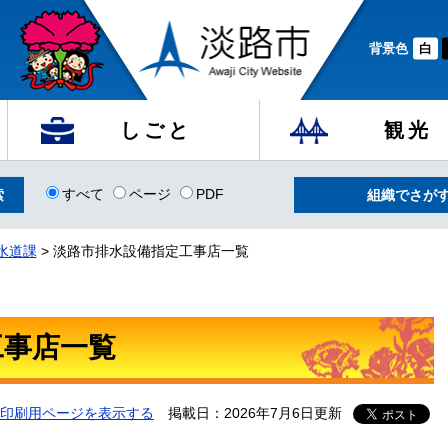
背景色
白
しごと
観光
すべて
ページ
PDF
組織でさが
水道課
>
淡路市排水設備指定工事店一覧
工事店一覧
印刷用ページを表示する
掲載日：2026年7月6日更新