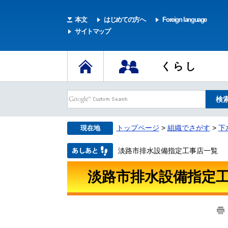
本文
はじめての方へ
Foreign language
サイトマップ
くらし
トップページ
>
組織でさがす
>
下
現在地
淡路市排水設備指定工事店一覧
淡路市排水設備指定