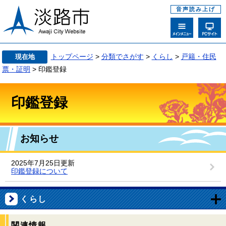
音声読み上げ
トップページ
>
分類でさがす
>
くらし
>
戸籍・住民
現在地
票・証明
> 印鑑登録
印鑑登録
お知らせ
2025年7月25日更新
印鑑登録について
くらし
関連情報