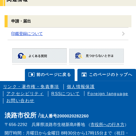
申請・届出
印鑑登録について
前のページに戻る
このページのトップへ
リンク・著作権・免責事項
個人情報保護
アクセシビリティ
RSSについて
Foreign language
お問い合わせ
淡路市役所
法人番号2000020282260
〒656-2292 兵庫県淡路市生穂新島8番地 （
市役所への行き方
）
開庁時間：月曜日から金曜日 8時30分から17時15分まで（祝日・