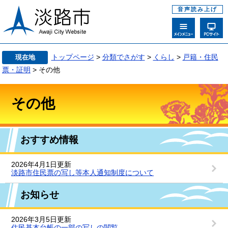
音声読み上げ
トップページ
>
分類でさがす
>
くらし
>
戸籍・住民
現在地
票・証明
> その他
その他
おすすめ情報
2026年4月1日更新
淡路市住民票の写し等本人通知制度について
お知らせ
2026年3月5日更新
住民基本台帳の一部の写しの閲覧