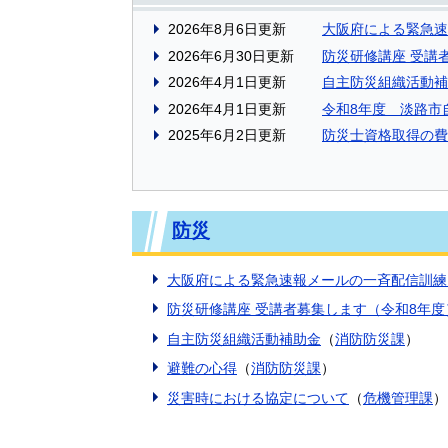
2026年8月6日更新
大阪府による緊急速
2026年6月30日更新
防災研修講座 受講
2026年4月1日更新
自主防災組織活動補
2026年4月1日更新
令和8年度 淡路市
2025年6月2日更新
防災士資格取得の費
防災
大阪府による緊急速報メールの一斉配信訓練
防災研修講座 受講者募集します（令和8年度
自主防災組織活動補助金
（
消防防災課
）
避難の心得
（
消防防災課
）
災害時における協定について
（
危機管理課
）