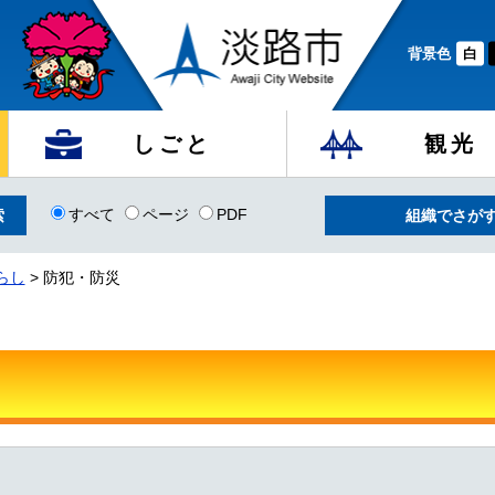
背景色
白
しごと
観光
すべて
ページ
PDF
組織でさが
らし
> 防犯・防災