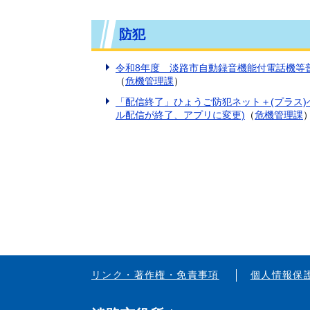
防犯
令和8年度 淡路市自動録音機能付電話機等
（
危機管理課
）
「配信終了」ひょうご防犯ネット＋(プラス)
ル配信が終了、アプリに変更)
（
危機管理課
リンク・著作権・免責事項
個人情報保