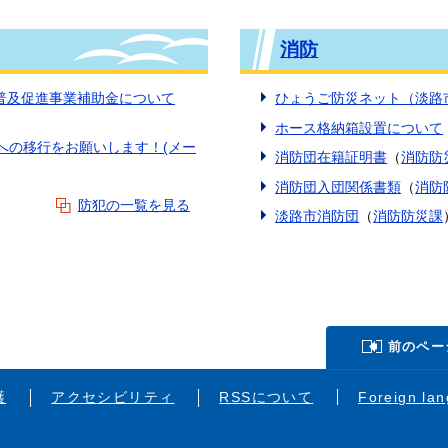
消防
普及促進事業補助金について
ひょうご防災ネット（淡路
ホース格納箱設置について
への移行をお願いします！(メー
消防団在籍証明書
（
消防防
）
消防団入団関係書類
（
消防
防犯の一覧を見る
淡路市消防団
（
消防防災課
前のペー
護
アクセシビリティ
RSSについて
Foreign la