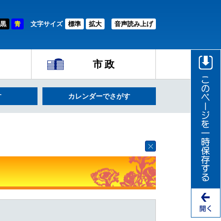
黒
青
文字サイズ
標準
拡大
音声読み上げ
市政
す
カレンダーでさがす