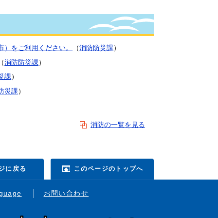
市）をご利用ください。
（
消防防災課
）
（
消防防災課
）
災課
）
防災課
）
）
消防の一覧を見る
ジに戻る
このページのトップへ
nguage
お問い合わせ