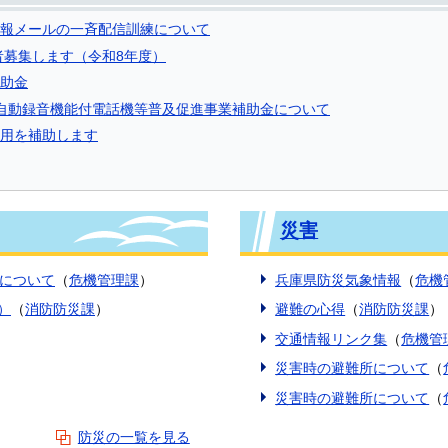
報メールの一斉配信訓練について
者募集します（令和8年度）
助金
自動録音機能付電話機等普及促進事業補助金について
用を補助します
災害
について
（
危機管理課
）
兵庫県防災気象情報
（
危機
）
（
消防防災課
）
避難の心得
（
消防防災課
）
交通情報リンク集
（
危機管
災害時の避難所について
（
災害時の避難所について
（
防災の一覧を見る