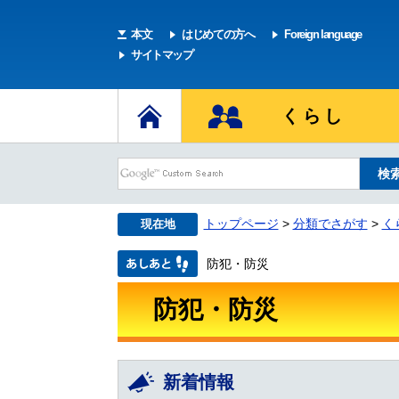
本文
はじめての方へ
Foreign language
サイトマップ
くらし
トップページ
>
分類でさがす
>
く
現在地
防犯・防災
防犯・防災
新着情報