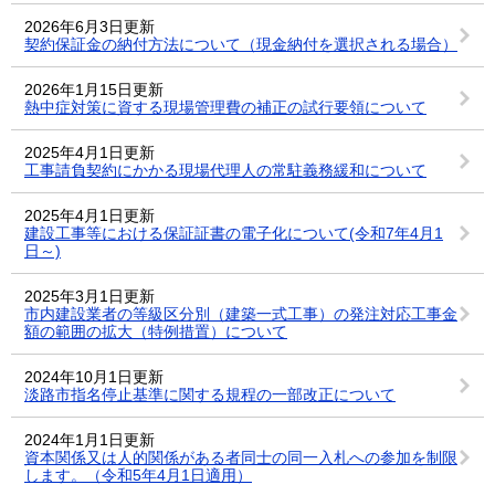
2026年6月3日更新
契約保証金の納付方法について（現金納付を選択される場合）
2026年1月15日更新
熱中症対策に資する現場管理費の補正の試行要領について
2025年4月1日更新
工事請負契約にかかる現場代理人の常駐義務緩和について
2025年4月1日更新
建設工事等における保証証書の電子化について(令和7年4月1
日～)
2025年3月1日更新
市内建設業者の等級区分別（建築一式工事）の発注対応工事金
額の範囲の拡大（特例措置）について
2024年10月1日更新
淡路市指名停止基準に関する規程の一部改正について
2024年1月1日更新
資本関係又は人的関係がある者同士の同一入札への参加を制限
します。（令和5年4月1日適用）