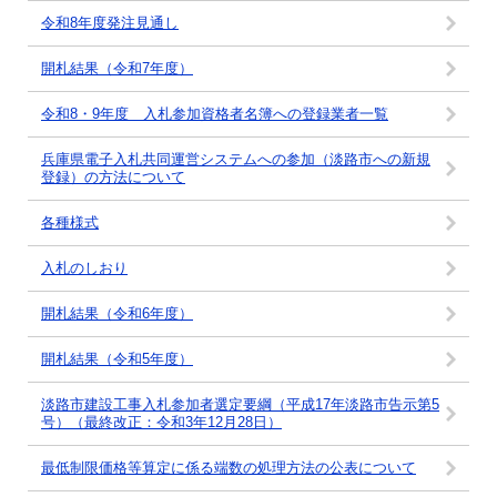
令和8年度発注見通し
開札結果（令和7年度）
令和8・9年度 入札参加資格者名簿への登録業者一覧
兵庫県電子入札共同運営システムへの参加（淡路市への新規
登録）の方法について
各種様式
入札のしおり
開札結果（令和6年度）
開札結果（令和5年度）
淡路市建設工事入札参加者選定要綱（平成17年淡路市告示第5
号）（最終改正：令和3年12月28日）
最低制限価格等算定に係る端数の処理方法の公表について