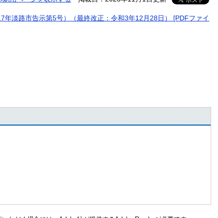
年淡路市告示第5号）（最終改正：令和3年12月28日） [PDFファイ