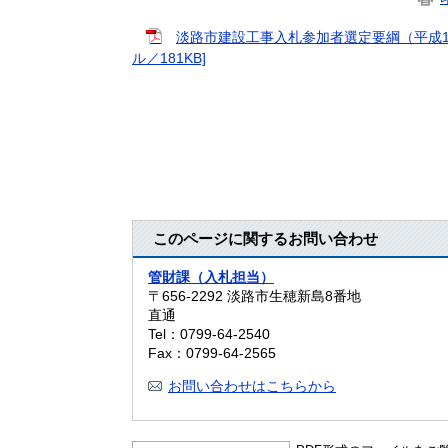
淡路市建設工事入札参加者選定要綱（平成17
ル／181KB]
このページに関するお問い合わせ
管財課（入札担当）
〒656-2292
淡路市生穂新島8番地
直通
Tel：0799-64-2540
Fax：0799-64-2565
お問い合わせはこちらから