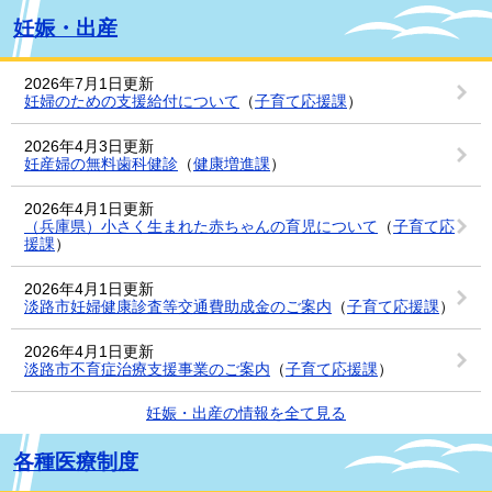
妊娠・出産
2026年7月1日更新
妊婦のための支援給付について
（
子育て応援課
）
2026年4月3日更新
妊産婦の無料歯科健診
（
健康増進課
）
2026年4月1日更新
（兵庫県）小さく生まれた赤ちゃんの育児について
（
子育て応
援課
）
2026年4月1日更新
淡路市妊婦健康診査等交通費助成金のご案内
（
子育て応援課
）
2026年4月1日更新
淡路市不育症治療支援事業のご案内
（
子育て応援課
）
妊娠・出産の情報を全て見る
各種医療制度