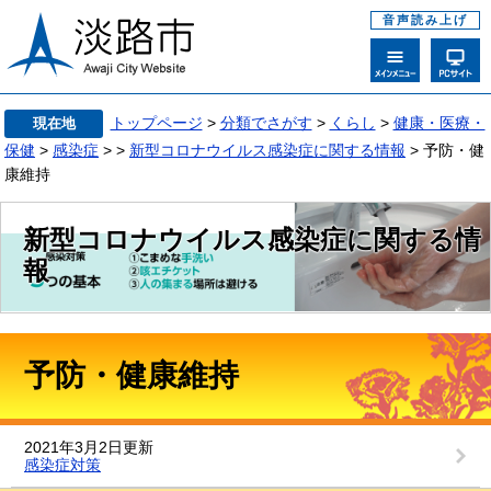
音声読み上げ
トップページ
>
分類でさがす
>
くらし
>
健康・医療・
現在地
保健
>
感染症
>
>
新型コロナウイルス感染症に関する情報
> 予防・健
康維持
新型コロナウイルス感染症に関する情
報
予防・健康維持
2021年3月2日更新
感染症対策