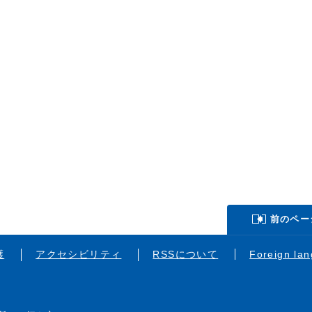
前のペー
護
アクセシビリティ
RSSについて
Foreign la