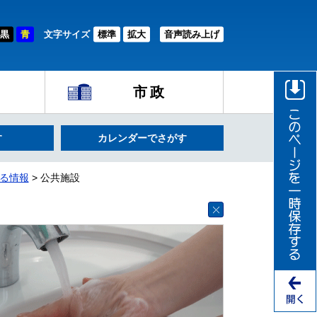
黒
青
文字サイズ
標準
拡大
音声読み上げ
市政
す
カレンダーでさがす
る情報
> 公共施設