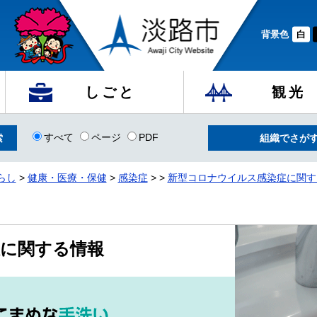
背景色
白
しごと
観光
すべて
ページ
PDF
組織でさが
らし
>
健康・医療・保健
>
感染症
>
>
新型コロナウイルス感染症に関す
に関する情報