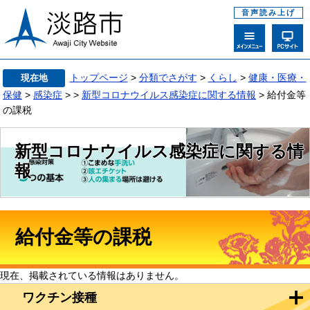
音声読み上げ
トップページ
>
分類でさがす
>
くらし
>
健康・医療・
現在地
保健
>
感染症
>
>
新型コロナウイルス感染症に関する情報
> 給付金等
の課税
新型コロナウイルス感染症に関する情
報
給付金等の課税
現在、掲載されている情報はありません。
ワクチン接種