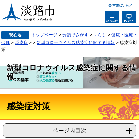
音声読み上げ
トップページ
>
分類でさがす
>
くらし
>
健康・医療・
現在地
保健
>
感染症
>
>
新型コロナウイルス感染症に関する情報
> 感染症対
策
新型コロナウイルス感染症に関する情
報
感染症対策
ページ内目次