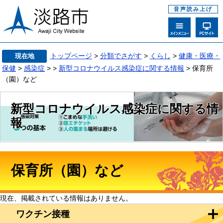
音声読み上げ
トップページ
>
分類でさがす
>
くらし
>
健康・医療・
現在地
保健
>
感染症
>
>
新型コロナウイルス感染症に関する情報
> 保育所
（園）など
新型コロナウイルス感染症に関する情
報
保育所（園）など
現在、掲載されている情報はありません。
ワクチン接種