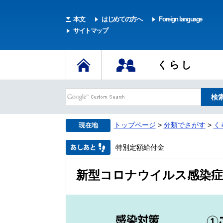
本文
はじめての方へ
Foreign language
サイトマップ
くらし
トップページ
>
分類でさがす
>
く
現在地
特別定額給付金
新型コロナウイルス感染症