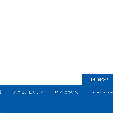
前のペー
護
アクセシビリティ
RSSについて
Foreign la