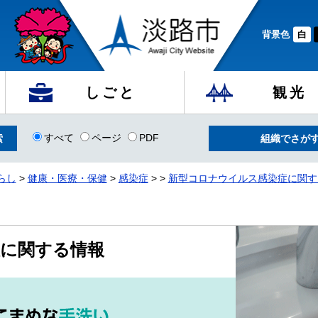
背景色
白
しごと
観光
すべて
ページ
PDF
組織でさが
らし
>
健康・医療・保健
>
感染症
>
>
新型コロナウイルス感染症に関す
に関する情報