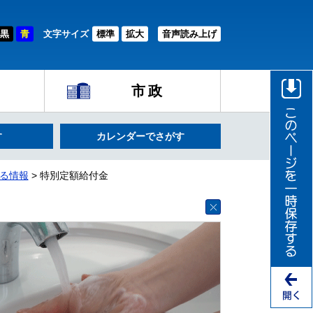
黒
青
文字サイズ
標準
拡大
音声読み上げ
市政
す
カレンダーでさがす
る情報
> 特別定額給付金