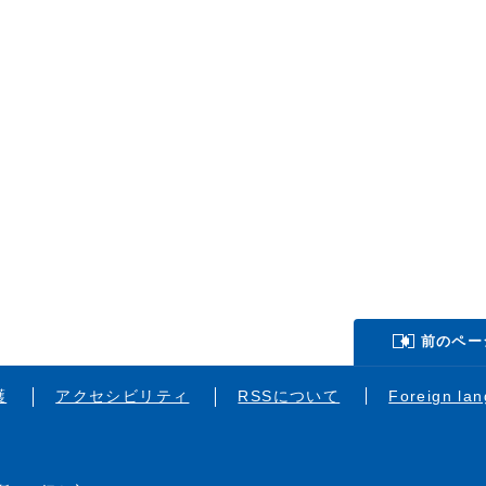
前のペー
護
アクセシビリティ
RSSについて
Foreign la