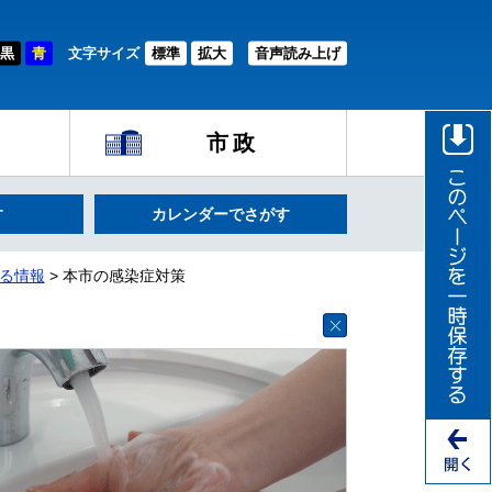
黒
青
文字サイズ
標準
拡大
音声読み上げ
市政
す
カレンダーでさがす
る情報
> 本市の感染症対策