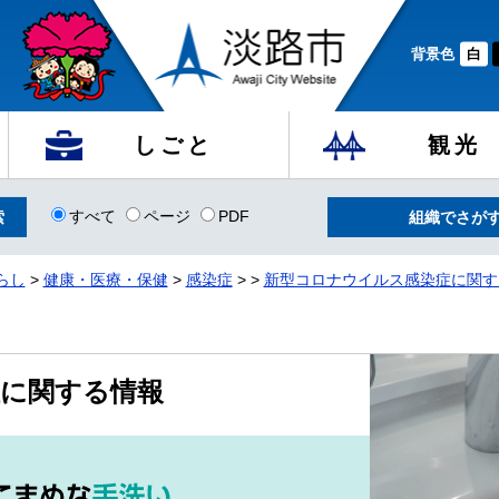
背景色
白
しごと
観光
すべて
ページ
PDF
組織でさが
らし
>
健康・医療・保健
>
感染症
>
>
新型コロナウイルス感染症に関す
に関する情報