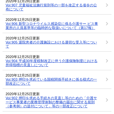
2020年12月28日更新
Vol.907 児童福祉法施行規則等の一部を改正する省令の公
布について
2020年12月25日更新
Vol.906 新型コロナウイルス感染症に係る介護サー ビス事
業所の人員基準等の臨時的な取扱いについて（第17報）
2020年12月25日更新
Vol.905 退院患者の介護施設における適切な受入等につい
て
2020年12月25日更新
Vol.904 平成30年度税制改正に伴う介護保険制度における
所得指標の見直しについて
2020年12月25日更新
Vol.903 押印を求めている国税関係手続きに係る様式の一
部改正について
2020年12月25日更新
Vol.902 押印を求める手続きの見直し等のための「介護サ
ービス事業者の業務管理体制の整備の届出に関する規則
（参考例）の送付について」等の一部改正について