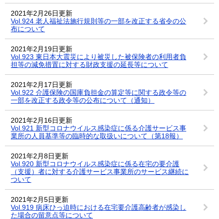
2021年2月26日更新
Vol.924 老人福祉法施行規則等の一部を改正する省令の公
布について
2021年2月19日更新
Vol.923 東日本大震災により被災した被保険者の利用者負
担等の減免措置に対する財政支援の延長等について
2021年2月17日更新
Vol.922 介護保険の国庫負担金の算定等に関する政令等の
一部を改正する政令等の公布について（通知）
2021年2月16日更新
Vol.921 新型コロナウイルス感染症に係る介護サービス事
業所の人員基準等の臨時的な取扱いについて（第18報）
2021年2月8日更新
Vol.920 新型コロナウイルス感染症に係る在宅の要介護
（支援）者に対する介護サービス事業所のサービス継続に
ついて
2021年2月5日更新
Vol.919 病床ひっ迫時における在宅要介護高齢者が感染し
た場合の留意点等について