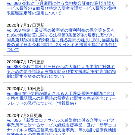
Vol.860 令和2年7月豪雨に伴う負担割合証並び高額介護サ
ービス費等の支給及び特定入所者介護サービス費等の負担
限度額認定等の運用について
2020年7月17日更新
Vol.859 特定非常災害の被害者の権利利益の保全等を図る
ための特別措置に関する法律第3条第2項の規定に基づき、
同条第1項の特定権利利益に係る期間の延長に関し当該延長
後の満了日を令和2年12月28 日とする措置を指定する件に
ついて
2020年7月17日更新
Vol.858 令和二年七月三日からの大雨による災害に対処す
るための要介護認定有効期間及び要支援認定有効期間の特
例に関する省令の施行について
2020年7月10日更新
Vol.856 在宅使用が想定される人工呼吸器等の周辺におけ
る携帯電話端末の利用時の留意点に関する患者等向けリー
フレットの発行について（情報提供）
2020年7月2日更新
Vol.855 「新型コロナウイルス感染症に係る介護サービス
事業所等に対するサービス継続支援事業」及び「新型コロ
ナウイルス感染症緊急包括支援事業」等の国民健康保険団
体連合会への業務委託について