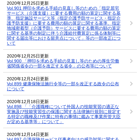
2020年12月25日更新
Vol.901 押印を求める手続の見直し等のための「指定居宅
サービス（介護支援）に要する費用の額の算定に関する基
準、指定施設サービス等（指定介護予防サービス・指定介
護予防支援）に要する費用の額の算定に関する基準、指定
地域密着型（介護予防）サービスに要する費用の額の算定
に関する基準の制定に伴う介護給付費算定に係る体制等に
関する届出等における留意点について」等の一部改正につ
いて
2020年12月25日更新
Vol.900 「押印を求める手続の見直し等のための厚生労働
省関係省令の一部を改正する省令」の公布等について
2020年12月24日更新
Vol.899 健康保険法施行令等の一部を改正する政令の公布
について
2020年12月18日更新
Vol.898 「「介護職種について外国人の技能実習の適正な
実施及び技能実習生の保護に関する法律施行規則に規定す
る特定の職種及び作業に特有の事情に鑑みて事業所管大臣
が定める基準等」について」
2020年12月14日更新
Vol.897 介護保険サービス従事者向けの感染対策に関する