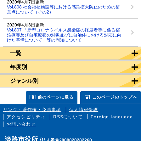
2020年4月7日更新
Vol.808 社会福祉施設等における感染拡大防止のための留
意点について（その2）
2020年4月3日更新
Vol.807 「新型コロナウイルス感染症の軽度者等に係る宿
泊療養及び自宅療養の対象並びに自治体における対応に向
けた準備について」等の周知について
一覧
年度別
ジャンル別
前のページに戻る
このページのトップへ
リンク・著作権・免責事項
個人情報保護
アクセシビリティ
RSSについて
Foreign language
お問い合わせ
淡路市役所
法人番号2000020282260