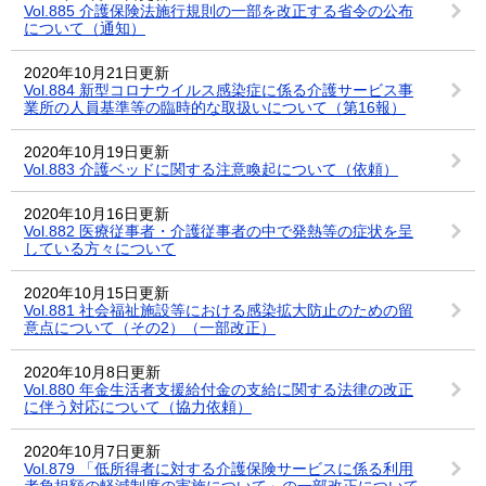
Vol.885 介護保険法施行規則の一部を改正する省令の公布
について（通知）
2020年10月21日更新
Vol.884 新型コロナウイルス感染症に係る介護サービス事
業所の人員基準等の臨時的な取扱いについて（第16報）
2020年10月19日更新
Vol.883 介護ベッドに関する注意喚起について（依頼）
2020年10月16日更新
Vol.882 医療従事者・介護従事者の中で発熱等の症状を呈
している方々について
2020年10月15日更新
Vol.881 社会福祉施設等における感染拡大防止のための留
意点について（その2）（一部改正）
2020年10月8日更新
Vol.880 年金生活者支援給付金の支給に関する法律の改正
に伴う対応について（協力依頼）
2020年10月7日更新
Vol.879 「低所得者に対する介護保険サービスに係る利用
者負担額の軽減制度の実施について」の一部改正について