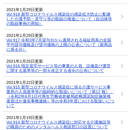
2021年1月29日更新
Vol.918 新型コロナウイルス感染症の感染拡大防止に配慮
した介護予防・見守り等の取組の推進について（自治体等
の取組事例の周知）
2021年1月29日更新
Vol.917 令和3年7月貸与分から適用される福祉用具の全国
平均貸与価格及び貸与価格の上限の公表について（新商品
に係る分）
2021年1月25日更新
Vol.916 指定居宅サービス等の事業の人員、設備及び運営
に関する基準等の一部を改正する省令の公布について
2021年1月22日更新
Vol.915 新型コロナウイルス感染症に係る介護サービス事
業所の人員基準等の臨時的な取扱いについて（第12 報）」
（令和2年6月1日付厚生労働省老健局総務課認知症施策推
進室ほか連名事務連絡）等の令和3年度における取扱いにつ
いて
2021年1月19日更新
Vol.914 新型コロナウイルス感染症に対応する介護施設等
の職員のためのメンタルヘルス相談窓口の設置について