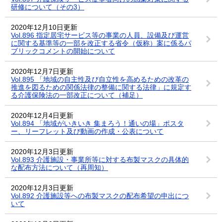
研修について（その3）
2020年12月10日更新
Vol.896 指定居宅サービス等の事業の人員、設備及び運営
に関する基準等の一部を改正する省令（仮称）案に係るパ
ブリックコメントの開始について
2020年12月7日更新
Vol.895 「地域の自主性及び自立性を高めるための改革の
推進を図るための関係法律の整備に関する法律」に規定す
る介護保険法の一部改正について（補足）
2020年12月4日更新
Vol.894 「地域がいきいき 集まろう！通いの場」ポスタ
ー、リーフレット及び動画の作成・公表について
2020年12月3日更新
Vol.893 介護施設・事業所等に対する布製マスクの具体的
な配布方法について（再周知）
2020年12月3日更新
Vol.892 介護施設等への布製マスクの配布希望の申出につ
いて