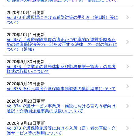
2020年10月1日更新
Vol.878 介護現場における感染対策の手引き（第1版）等に
ついて
2020年10月1日更新
Vol.877 「医療保険制度の適正かつ効率的な運営を図るた
めの健康保険法等の一部を改正する法律」の一部の施行に
ついて（通知）
2020年9月30日更新
Vol.876 「従業者の勤務体制及び勤務形態一覧表」の参考
様式の取扱いについて
2020年9月25日更新
Vol.875 令和元年度介護保険事務調査の集計結果について
2020年9月23日更新
Vol.874 介護サービス事業所・施設における盲ろう者向け
通訳・介助員派遣事業の取扱いについて
2020年9月18日更新
Vol.873 介護保険施設等における入所（居）者の医療・介
護サービス等の利用について