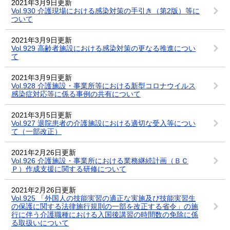
2021年3月9日更新
Vol.930 介護現場における感染対策の手引き（第2版）等に
ついて
2021年3月9日更新
Vol.929 高齢者施設における感染対策の更なる推進につい
て
2021年3月9日更新
Vol.928 介護施設・事業所等における新型コロナウイルス
感染症対応等に係る事例の共有について
2021年3月5日更新
Vol.927 退院患者の介護施設における適切な受入等につい
て（一部改正）
2021年2月26日更新
Vol.926 介護施設・事業所における業務継続計画（ＢＣ
Ｐ）作成支援に関する研修について
2021年2月26日更新
Vol.925 「外国人の技能実習の適正な実施及び技能実習生
の保護に関する法律施行規則の一部を改正する省令」の施
行に伴う介護職種における入国後講習の時間数の免除に係
る取扱いについて