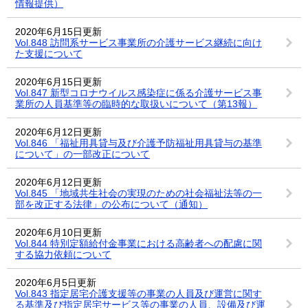
情報提供）
2020年6月15日更新
Vol.848 訪問系サービス事業所の介護サービス継続に向け
た支援について
2020年6月15日更新
Vol.847 新型コロナウイルス感染症に係る介護サービス事
業所の人員基準等の臨時的な取扱いについて（第13報）
2020年6月12日更新
Vol.846 「福祉用具貸与及び介護予防福祉用具貸与の基準
について」の一部改正について
2020年6月12日更新
Vol.845 「地域共生社会の実現のための社会福祉法等の一
部を改正する法律」の公布について（通知）
2020年6月10日更新
Vol.844 特別定額給付金事業における高齢者への配慮に関
する協力依頼について
2020年6月5日更新
Vol.843 指定居宅介護支援等の事業の人員及び運営に関す
る基準及び指定居宅サービス等の事業の人員、設備及び運