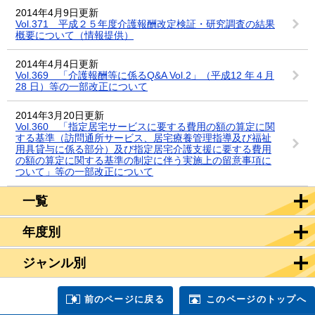
2014年4月9日更新
Vol.371 平成２５年度介護報酬改定検証・研究調査の結果
概要について（情報提供）
2014年4月4日更新
Vol.369 「介護報酬等に係るQ&A Vol.2」（平成12 年４月
28 日）等の一部改正について
2014年3月20日更新
Vol.360 「指定居宅サービスに要する費用の額の算定に関
する基準（訪問通所サービス、居宅療養管理指導及び福祉
用具貸与に係る部分）及び指定居宅介護支援に要する費用
の額の算定に関する基準の制定に伴う実施上の留意事項に
ついて」等の一部改正について
一覧
年度別
ジャンル別
前のページに戻る
このページのトップへ