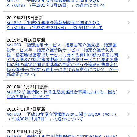
Vol.701 「平成30 年度介護報酬改定に関するQ＆
A（Vol.9）（平成31 年3月15日）」の送付について
2019年2月5日更新
Vol.697 「平成30 年度介護報酬改定に関するQ＆
A（Vol.8）（平成31 年2月5日）」の送付について
2019年1月10日更新
Vol.693 「指定居宅サービス・指定居宅介護支援・指定施
設サービス等・指定介護予防サービス・指定介護予防支
援・指定地域密着型サービスに要する費用の額の算定に関
する基準及び指定地域密着型介護予防サービスに要する費
用の額の算定に関する基準の制定に伴う介護給付費算定に
係る体制等に関する届出等における留意点について」の一
部改正について
2018年12月21日更新
Vol.692 介護予防・日常生活支援総合事業における「国が
定める単価」について
2018年11月7日更新
Vol.690 「平成30年度介護報酬改定に関するQ&A（Vol.7）
（平成30年11月7日）」の送付について
2018年8月6日更新
Vol.675 「平成30 年度介護報酬改定に関するQ&A（Vol.6）