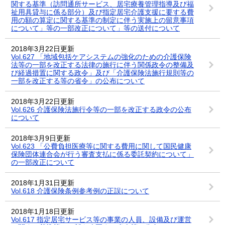
関する基準（訪問通所サービス、居宅療養管理指導及び福
祉用具貸与に係る部分）及び指定居宅介護支援に要する費
用の額の算定に関する基準の制定に伴う実施上の留意事項
について」等の一部改正について」等の送付について
2018年3月22日更新
Vol.627 「地域包括ケアシステムの強化のための介護保険
法等の一部を改正する法律の施行に伴う関係政令の整備及
び経過措置に関する政令」及び「介護保険法施行規則等の
一部を改正する等の省令」の公布について
2018年3月22日更新
Vol.626 介護保険法施行令等の一部を改正する政令の公布
について
2018年3月9日更新
Vol.623 「公費負担医療等に関する費用に関して国民健康
保険団体連合会が行う審査支払に係る委託契約について」
の一部改正について
2018年1月31日更新
Vol.618 介護保険条例参考例の正誤について
2018年1月18日更新
Vol.617 指定居宅サービス等の事業の人員、設備及び運営