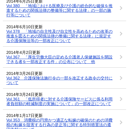
2014年6月25日更新
Vol.380 「地域における医療及び介護の総合的な確保を推
進するための関係法律の整備等に関する法律」の一部の施
行等について
2014年6月10日更新
Vol.378 「地域の自主性及び自立性を高めるための改革の
推進を図るための関係法律の整備に関する法律」に規定す
る介護保険法等の一部改正について
2014年4月2日更新
Vol.367 「厚生労働大臣の定める介護老人保健施設を開設
できる者を一部改正する件」の公布について 他
2014年3月26日更新
Vol.362 介護保険法施行令の一部を改正する政令の交付に
ついて
2014年3月24日更新
Vol.361 「低所得者に対する介護保険サービスに係る利用
者負担額の軽減制度の実施について」の一部改正について
2014年1月17日更新
Vol.353 消費税の円滑かつ適正な転嫁の確保のための消費
税の転嫁を阻害する行為の是正等に関する特別措置法の遵