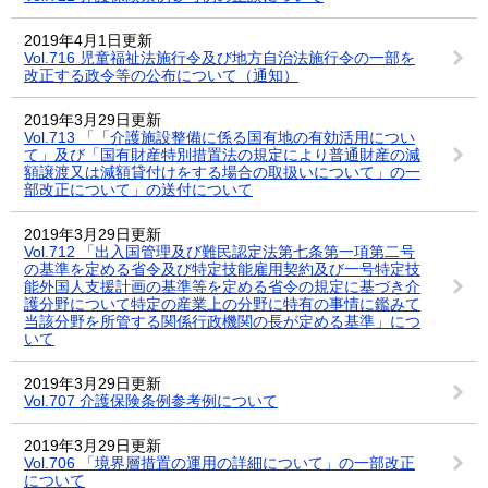
2019年4月1日更新
Vol.716 児童福祉法施行令及び地方自治法施行令の一部を
改正する政令等の公布について（通知）
2019年3月29日更新
Vol.713 「「介護施設整備に係る国有地の有効活用につい
て」及び「国有財産特別措置法の規定により普通財産の減
額譲渡又は減額貸付けをする場合の取扱いについて」の一
部改正について」の送付について
2019年3月29日更新
Vol.712 「出入国管理及び難民認定法第七条第一項第二号
の基準を定める省令及び特定技能雇用契約及び一号特定技
能外国人支援計画の基準等を定める省令の規定に基づき介
護分野について特定の産業上の分野に特有の事情に鑑みて
当該分野を所管する関係行政機関の長が定める基準」につ
いて
2019年3月29日更新
Vol.707 介護保険条例参考例について
2019年3月29日更新
Vol.706 「境界層措置の運用の詳細について」の一部改正
について