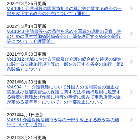
2022年3月25日更新
Vol.1051 介護保険の国庫負担金の算定等に関する政令の一
部を改正する政令の公布について（通知）
2022年3月14日更新
Vol.1043 申請書等への添付を求める写真の規格の見直し等
のための厚生労働省関係省令の一部を改正する省令の施行
等について（介護関係）
2021年9月30日更新
Vol.1012 地域における医療及び介護の総合的な確保の促進
に関する法律施行規則等の一部を改正する省令の施行（第2
条関係）について
2021年6月30日更新
Vol.994 「「介護職種について外国人の技能実習の適正な
実施及び技能実習生の保護に関する法律施行規則に規定す
る特定の職種及び作業に特有の事情に鑑みて事業所管大臣
が定める基準等」について」の一部改正について
2021年4月1日更新
Vol.961 介護保険法施行令等の一部を改正する政令等の施
行について（通知）
2021年3月31日更新