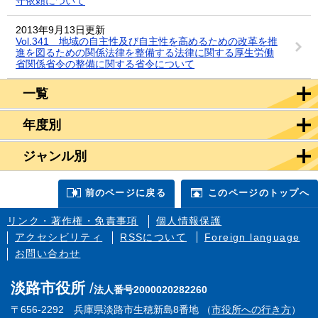
守依頼について
2013年9月13日更新
Vol.341 地域の自主性及び自主性を高めるための改革を推
進を図るための関係法律を整備する法律に関する厚生労働
省関係省令の整備に関する省令について
一覧
年度別
ジャンル別
前のページに戻る
このページのトップへ
リンク・著作権・免責事項
個人情報保護
アクセシビリティ
RSSについて
Foreign language
お問い合わせ
淡路市役所
法人番号2000020282260
〒656-2292 兵庫県淡路市生穂新島8番地 （
市役所への行き方
）