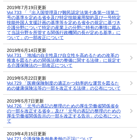
2019年7月19日更新
Vol.733 「『出入国管理及び難民認定法第七条第一項第二
号の基準を定める省令及び特定技能雇用契約及び一号特定
技能外国人支援計画の基準等を定める省令の規定に基づき
介護分野について特定の産業上の分野に特有の事情に鑑み
て当該分野を所管する関係行政機関の長が定める基準』に
ついて」の一部改正について
2019年6月14日更新
Vol.731 「地域の自主性及び自立性を高めるための改革の
推進を図るための関係法律の整備に関する法律」に規定す
る介護保険法の一部改正について
2019年5月22日更新
Vol.729 「医療保険制度の適正かつ効率的な運営を図るた
めの健康保険法等の一部を改正する法律」の公布について
2019年5月7日更新
Vol.726 「元号の表記の整理のための厚生労働省関係省令
の一部を改正する省令」及び「元号の表記の整理のための
厚生労働省関係告示の一部を改正する告示」の公布につい
て
2019年4月15日更新
Vol.721 介護保険条例参考例の正誤について