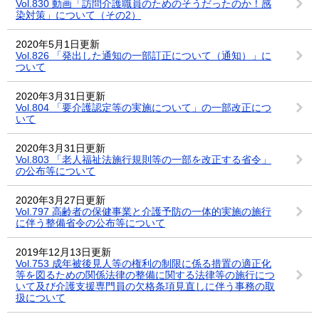
Vol.830 動画「訪問介護職員のためのそうだったのか！感
染対策」について（その2）
2020年5月1日更新
Vol.826 「発出した通知の一部訂正について（通知）」に
ついて
2020年3月31日更新
Vol.804 「要介護認定等の実施について」の一部改正につ
いて
2020年3月31日更新
Vol.803 「老人福祉法施行規則等の一部を改正する省令」
の公布等について
2020年3月27日更新
Vol.797 高齢者の保健事業と介護予防の一体的実施の施行
に伴う整備省令の公布等について
2019年12月13日更新
Vol.753 成年被後見人等の権利の制限に係る措置の適正化
等を図るための関係法律の整備に関する法律等の施行につ
いて及び介護支援専門員の欠格条項見直しに伴う事務の取
扱について