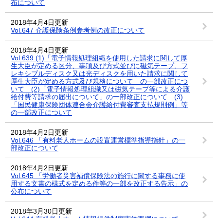
布について
2018年4月4日更新
Vol.647 介護保険条例参考例の改正について
2018年4月4日更新
Vol.639 (1)「電子情報処理組織を使用した請求に関して厚
生大臣が定める区分、事項及び方式並びに磁気テープ、フ
レキシブルディスク又は光ディスクを用いた請求に関して
厚生大臣が定める方式及び規格について」の一部改正につ
いて (2)「電子情報処理組織又は磁気テープ等による介護
給付費等請求の届出について」の一部改正について (3)
「国民健康保険団体連合会介護給付費審査支払規則例」等
の一部改正について
2018年4月2日更新
Vol.646 「有料老人ホームの設置運営標準指導指針」の一
部改正について
2018年4月2日更新
Vol.645 「労働者災害補償保険法の施行に関する事務に使
用する文書の様式を定める件等の一部を改正する告示」の
公布について
2018年3月30日更新