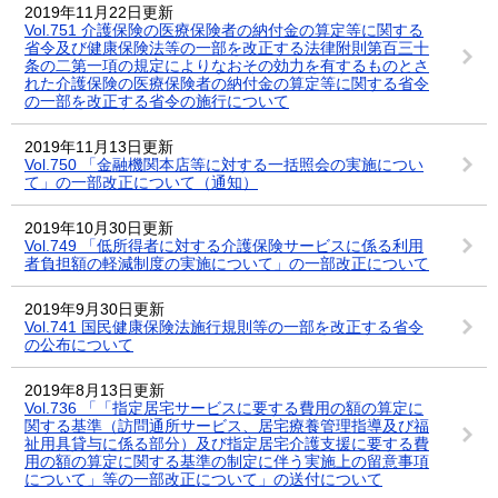
2019年11月22日更新
Vol.751 介護保険の医療保険者の納付金の算定等に関する
省令及び健康保険法等の一部を改正する法律附則第百三十
条の二第一項の規定によりなおその効力を有するものとさ
れた介護保険の医療保険者の納付金の算定等に関する省令
の一部を改正する省令の施行について
2019年11月13日更新
Vol.750 「金融機関本店等に対する一括照会の実施につい
て」の一部改正について（通知）
2019年10月30日更新
Vol.749 「低所得者に対する介護保険サービスに係る利用
者負担額の軽減制度の実施について」の一部改正について
2019年9月30日更新
Vol.741 国民健康保険法施行規則等の一部を改正する省令
の公布について
2019年8月13日更新
Vol.736 「「指定居宅サービスに要する費用の額の算定に
関する基準（訪問通所サービス、居宅療養管理指導及び福
祉用具貸与に係る部分）及び指定居宅介護支援に要する費
用の額の算定に関する基準の制定に伴う実施上の留意事項
について」等の一部改正について」の送付について