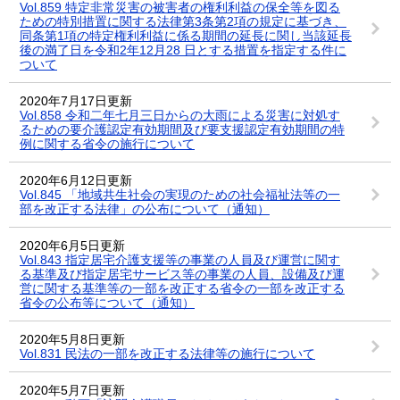
Vol.859 特定非常災害の被害者の権利利益の保全等を図る
ための特別措置に関する法律第3条第2項の規定に基づき、
同条第1項の特定権利利益に係る期間の延長に関し当該延長
後の満了日を令和2年12月28 日とする措置を指定する件に
ついて
2020年7月17日更新
Vol.858 令和二年七月三日からの大雨による災害に対処す
るための要介護認定有効期間及び要支援認定有効期間の特
例に関する省令の施行について
2020年6月12日更新
Vol.845 「地域共生社会の実現のための社会福祉法等の一
部を改正する法律」の公布について（通知）
2020年6月5日更新
Vol.843 指定居宅介護支援等の事業の人員及び運営に関す
る基準及び指定居宅サービス等の事業の人員、設備及び運
営に関する基準等の一部を改正する省令の一部を改正する
省令の公布等について（通知）
2020年5月8日更新
Vol.831 民法の一部を改正する法律等の施行について
2020年5月7日更新