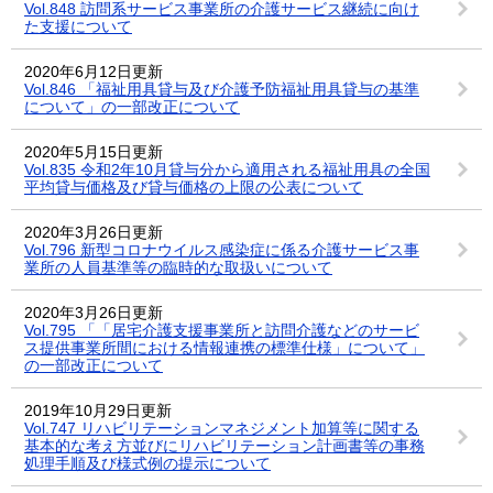
Vol.848 訪問系サービス事業所の介護サービス継続に向け
た支援について
2020年6月12日更新
Vol.846 「福祉用具貸与及び介護予防福祉用具貸与の基準
について」の一部改正について
2020年5月15日更新
Vol.835 令和2年10月貸与分から適用される福祉用具の全国
平均貸与価格及び貸与価格の上限の公表について
2020年3月26日更新
Vol.796 新型コロナウイルス感染症に係る介護サービス事
業所の人員基準等の臨時的な取扱いについて
2020年3月26日更新
Vol.795 「「居宅介護支援事業所と訪問介護などのサービ
ス提供事業所間における情報連携の標準仕様」について」
の一部改正について
2019年10月29日更新
Vol.747 リハビリテーションマネジメント加算等に関する
基本的な考え方並びにリハビリテーション計画書等の事務
処理手順及び様式例の提示について