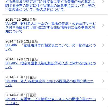
する基準及び指定居宅介護支援に要する費用の額の算定に
関する基準の制定に伴う実施上の留意事項について」等の
一部改正について」等の送付について
2015年2月26日更新
Vol.428 有料老人ホームの一覧表の作成・公表及びサービ
ス付き高齢者向け住宅に対する住所地特例に係る事務の周
知について
2014年12月12日更新
Vol.406 「福祉用具専門相談員について」の一部改正につ
いて
2014年12月12日更新
Vol.405 指定介護老人福祉施設等の入所に関する指針につ
いて
2014年10月1日更新
Vol.398 老人 福祉施設等における医薬品の使用介助につ
いて
2014年10月1日更新
Vol.397 介護サービス情報公表システムの機能充実につい
て（４）