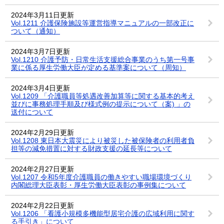
2024年3月11日更新
Vol.1211 介護保険施設等運営指導マニュアルの一部改正に
ついて（通知）
2024年3月7日更新
Vol.1210 介護予防・日常生活支援総合事業のうち第一号事
業に係る厚生労働大臣が定める基準案について（周知）
2024年3月4日更新
Vol.1209 「介護職員等処遇改善加算等に関する基本的考え
並びに事務処理手順及び様式例の提示について（案) 」の
送付について
2024年2月29日更新
Vol.1208 東日本大震災により被災した被保険者の利用者負
担等の減免措置に対する財政支援の延長等について
2024年2月27日更新
Vol.1207 令和5年度介護職員の働きやすい職場環境づくり
内閣総理大臣表彰・厚生労働大臣表彰の事例集について
2024年2月22日更新
Vol.1206 「看護小規模多機能型居宅介護の広域利用に関す
る手引き」について