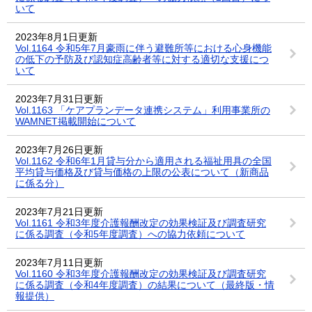
いて
2023年8月1日更新
Vol.1164 令和5年7月豪雨に伴う避難所等における心身機能
の低下の予防及び認知症高齢者等に対する適切な支援につ
いて
2023年7月31日更新
Vol.1163 「ケアプランデータ連携システム」利用事業所の
WAMNET掲載開始について
2023年7月26日更新
Vol.1162 令和6年1月貸与分から適用される福祉用具の全国
平均貸与価格及び貸与価格の上限の公表について（新商品
に係る分）
2023年7月21日更新
Vol.1161 令和3年度介護報酬改定の効果検証及び調査研究
に係る調査（令和5年度調査）への協力依頼について
2023年7月11日更新
Vol.1160 令和3年度介護報酬改定の効果検証及び調査研究
に係る調査（令和4年度調査）の結果について（最終版・情
報提供）