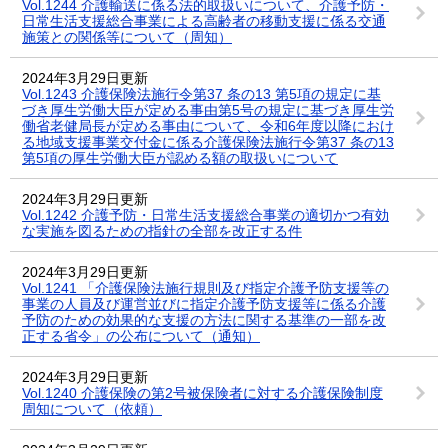
Vol.1244 介護輸送に係る法的取扱いについて、介護予防・
日常生活支援総合事業による高齢者の移動支援に係る交通
施策との関係等について（周知）
2024年3月29日更新
Vol.1243 介護保険法施行令第37 条の13 第5項の規定に基
づき厚生労働大臣が定める事由第5号の規定に基づき厚生労
働省老健局長が定める事由について、令和6年度以降におけ
る地域支援事業交付金に係る介護保険法施行令第37 条の13
第5項の厚生労働大臣が認める額の取扱いについて
2024年3月29日更新
Vol.1242 介護予防・日常生活支援総合事業の適切かつ有効
な実施を図るための指針の全部を改正する件
2024年3月29日更新
Vol.1241 「介護保険法施行規則及び指定介護予防支援等の
事業の人員及び運営並びに指定介護予防支援等に係る介護
予防のための効果的な支援の方法に関する基準の一部を改
正する省令」の公布について（通知）
2024年3月29日更新
Vol.1240 介護保険の第2号被保険者に対する介護保険制度
周知について（依頼）