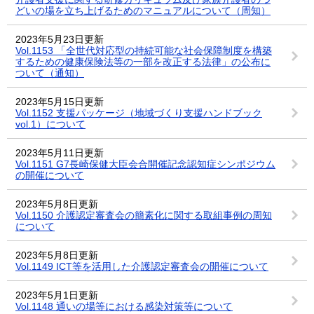
どいの場を立ち上げるためのマニュアルについて（周知）
2023年5月23日更新
Vol.1153 「全世代対応型の持続可能な社会保障制度を構築
するための健康保険法等の一部を改正する法律」の公布に
ついて（通知）
2023年5月15日更新
Vol.1152 支援パッケージ（地域づくり支援ハンドブック
vol.1）について
2023年5月11日更新
Vol.1151 G7長崎保健大臣会合開催記念認知症シンポジウム
の開催について
2023年5月8日更新
Vol.1150 介護認定審査会の簡素化に関する取組事例の周知
について
2023年5月8日更新
Vol.1149 ICT等を活用した介護認定審査会の開催について
2023年5月1日更新
Vol.1148 通いの場等における感染対策等について