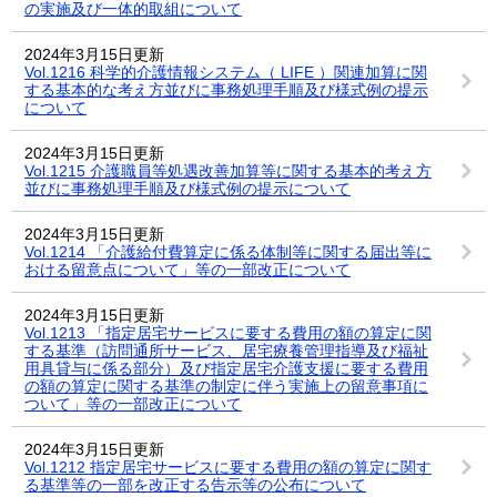
の実施及び一体的取組について
2024年3月15日更新
Vol.1216 科学的介護情報システム（ LIFE ）関連加算に関
する基本的な考え方並びに事務処理手順及び様式例の提示
について
2024年3月15日更新
Vol.1215 介護職員等処遇改善加算等に関する基本的考え方
並びに事務処理手順及び様式例の提示について
2024年3月15日更新
Vol.1214 「介護給付費算定に係る体制等に関する届出等に
おける留意点について」等の一部改正について
2024年3月15日更新
Vol.1213 「指定居宅サービスに要する費用の額の算定に関
する基準（訪問通所サービス、居宅療養管理指導及び福祉
用具貸与に係る部分）及び指定居宅介護支援に要する費用
の額の算定に関する基準の制定に伴う実施上の留意事項に
ついて」等の一部改正について
2024年3月15日更新
Vol.1212 指定居宅サービスに要する費用の額の算定に関す
る基準等の一部を改正する告示等の公布について