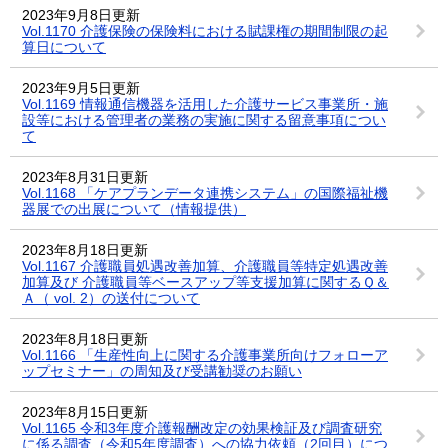
2023年9月8日更新
Vol.1170 介護保険の保険料における賦課権の期間制限の起
算日について
2023年9月5日更新
Vol.1169 情報通信機器を活用した介護サービス事業所・施
設等における管理者の業務の実施に関する留意事項につい
て
2023年8月31日更新
Vol.1168 「ケアプランデータ連携システム」の国際福祉機
器展での出展について（情報提供）
2023年8月18日更新
Vol.1167 介護職員処遇改善加算、介護職員等特定処遇改善
加算及び 介護職員等ベースアップ等支援加算に関するＱ＆
Ａ（ vol. 2）の送付について
2023年8月18日更新
Vol.1166 「生産性向上に関する介護事業所向けフォローア
ップセミナー」の周知及び受講勧奨のお願い
2023年8月15日更新
Vol.1165 令和3年度介護報酬改定の効果検証及び調査研究
に係る調査（令和5年度調査）への協力依頼（2回目）につ