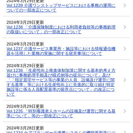
2024年3月29日更新
Vol.1239 介護ワンストップサービスにおける事務の運用に
ついての一部改正について
2024年3月29日更新
Vol.1238 「介護保険制度における利用者負担等の事務処理
の取扱いについて」の一部改正について
2024年3月29日更新
Vol.1237 介護サービス事業所・施設等における情報通信機
器を活用した業務の実施に関する留意事項について
2024年3月29日更新
Vol.1236 「生産性向上推進体制加算に関する基本的考え方
並びに事務処理手順及び様式例等の提示について」及び
「「指定居宅サービス等の事業の人員、設備及び運営に関
する基準」等における生産性向上に先進的に取り組む特定
施設等に係る人員配置基準の留意点について」の改正につ
いて
2024年3月29日更新
Vol.1235 「特別養護老人ホームの設備及び運営に関する基
準について」等の一部改正について
2024年3月28日更新
Vol.1234 ケアプランデータ連携システムの機能更新等につ