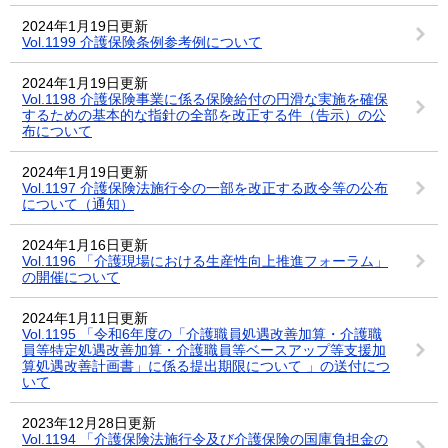
2024年1月19日更新
Vol.1199 介護保険条例参考例について
2024年1月19日更新
Vol.1198 介護保険事業に係る保険給付の円滑な実施を確保
するための基本的な指針の全部を改正する件（告示）の公
布について
2024年1月19日更新
Vol.1197 介護保険法施行令の一部を改正する政令等の公布
について（通知）
2024年1月16日更新
Vol.1196 「介護現場における生産性向上推進フォーラム」
の開催について
2024年1月11日更新
Vol.1195 「令和6年度の「介護職員処遇改善加算・介護職
員等特定処遇改善加算・介護職員等ベースアップ等支援加
算処遇改善計画書」に係る提出期限について 」の送付につ
いて
2023年12月28日更新
Vol.1194 「介護保険法施行令及び介護保険の国庫負担金の