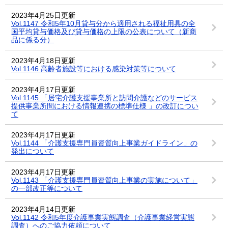
2023年4月25日更新
Vol.1147 令和5年10月貸与分から適用される福祉用具の全
国平均貸与価格及び貸与価格の上限の公表について（新商
品に係る分）
2023年4月18日更新
Vol.1146 高齢者施設等における感染対策等について
2023年4月17日更新
Vol.1145 「居宅介護支援事業所と訪問介護などのサービス
提供事業所間における情報連携の標準仕様 」の改訂につい
て
2023年4月17日更新
Vol.1144 「介護支援専門員資質向上事業ガイドライン」の
発出について
2023年4月17日更新
Vol.1143 「介護支援専門員資質向上事業の実施について」
の一部改正等について
2023年4月14日更新
Vol.1142 令和5年度介護事業実態調査（介護事業経営実態
調査）へのご協力依頼について