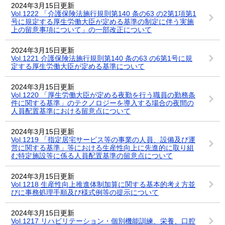
2024年3月15日更新
Vol.1222 「介護保険法施行規則第140 条の63 の2第1項第1
号に規定する厚生労働大臣が定める基準の制定に伴う実施
上の留意事項について」の一部改正について
2024年3月15日更新
Vol.1221 介護保険法施行規則第140 条の63 の6第1号に規
定する厚生労働大臣が定める基準について
2024年3月15日更新
Vol.1220 「厚生労働大臣が定める夜勤を行う職員の勤務条
件に関する基準」のテクノロジーを導入する場合の夜間の
人員配置基準における留意点について
2024年3月15日更新
Vol.1219 「指定居宅サービス等の事業の人員、設備及び運
営に関する基準」等における生産性向上に先進的に取り組
む特定施設等に係る人員配置基準の留意点について
2024年3月15日更新
Vol.1218 生産性向上推進体制加算に関する基本的考え方並
びに事務処理手順及び様式例等の提示について
2024年3月15日更新
Vol.1217 リハビリテーション・個別機能訓練、栄養、口腔