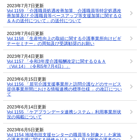
2023年7月7日更新
Vol.1159 「介護職員処遇改善加算、介護職員等特定処遇改
善加算及び 介護職員等ベースアップ等支援加算に関するＱ
＆Ａの送付について」の送付について
2023年7月6日更新
Vol.1158 「生産性向上の取組に関する介護事業所向けビギ
ナーセミナー」の周知及び受講勧奨のお願い
2023年7月4日更新
Vol.1157 「令和3年度介護報酬改定に関するＱ＆Ａ
（Vol.14）（令和5年7月4日）」
2023年6月15日更新
Vol.1156 「居宅介護支援事業所と訪問介護などのサービス
提供事業所間における情報連携の標準仕様 」の改訂につい
て
2023年6月14日更新
Vol.1155 「ケアプランデータ連携システム」利用事業所状
況の掲載について
2023年6月5日更新
Vol.1154 地域包括支援センターの職員等を対象とした家族
介護者支援に関する研修カリキュラム及び家族介護者のつ