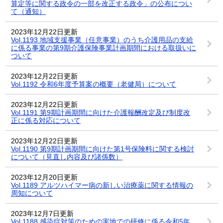
算定等に関する政令の一部を改正する政令」の公布につい
て（通知）
2023年12月22日更新
Vol.1193 地域支援事業（任意事業）のうち介護用品の支給
に係る事業の第9期介護保険事業計画期間における取扱いに
ついて
2023年12月22日更新
Vol.1192 令和6年度予算案の概要（老健局）について
2023年12月22日更新
Vol.1191 第9期計画期間に向けた介護報酬改定及び制度改
正に係る対応について
2023年12月22日更新
Vol.1190 第9期計画期間に向けた第1号保険料に関する検討
について（見直し内容及び諸係数）
2023年12月20日更新
Vol.1189 アルツハイマー病の新しい治療薬に関する情報の
周知について
2023年12月7日更新
Vol.1188 感染症対策のための実地での研修に係る令和5年