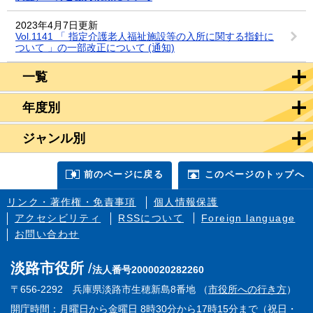
2023年4月7日更新
Vol.1141 「 指定介護老人福祉施設等の入所に関する指針に
ついて 」の一部改正について (通知)
一覧
年度別
ジャンル別
前のページに戻る
このページのトップへ
リンク・著作権・免責事項
個人情報保護
アクセシビリティ
RSSについて
Foreign language
お問い合わせ
淡路市役所
法人番号2000020282260
〒656-2292 兵庫県淡路市生穂新島8番地 （
市役所への行き方
）
開庁時間：月曜日から金曜日 8時30分から17時15分まで（祝日・