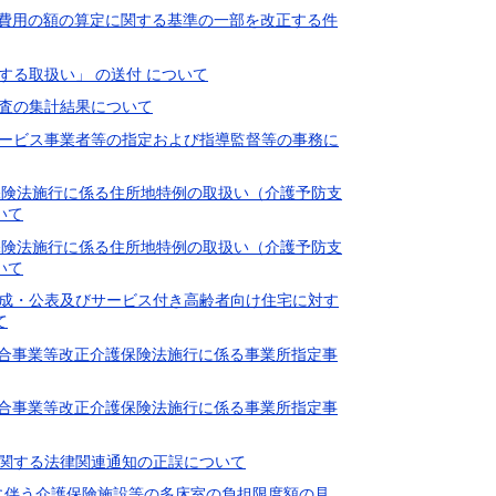
要する費用の額の算定に関する基準の一部を改正する件
関する取扱い」 の送付 について
務調査の集計結果について
型サービス事業者等の指定および指導監督等の事務に
改正介護保険法施行に係る住所地特例の取扱い（介護予防支
いて
改正介護保険法施行に係る住所地特例の取扱い（介護予防支
いて
の作成・公表及びサービス付き高齢者向け住宅に対す
て
しい総合事業等改正介護保険法施行に係る事業所指定事
しい総合事業等改正介護保険法施行に係る事業所指定事
等に関する法律関連通知の正誤について
酬改定に伴う介護保険施設等の多床室の負担限度額の見