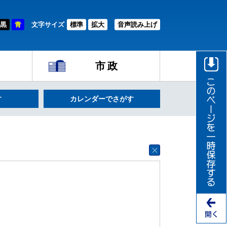
黒
青
文字サイズ
標準
拡大
音声読み上げ
市政
す
カレンダーでさがす