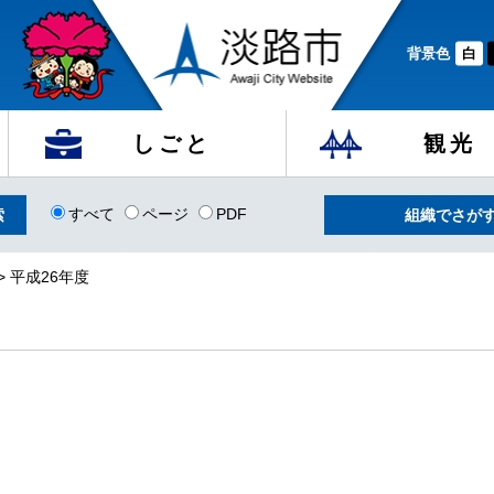
背景色
白
しごと
観光
すべて
ページ
PDF
組織でさが
> 平成26年度