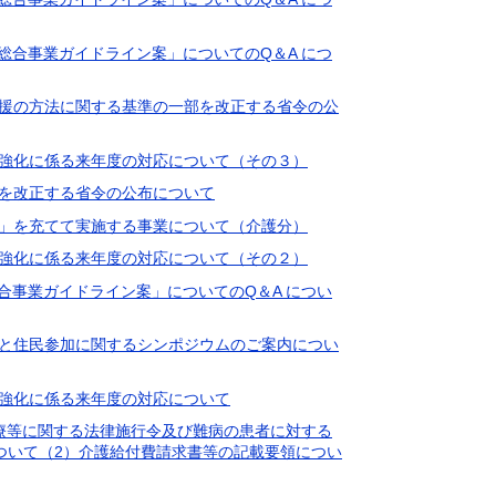
支援総合事業ガイドライン案」についてのQ＆A につ
な支援の方法に関する基準の一部を改正する省令の公
軽減強化に係る来年度の対応について（その３）
一部を改正する省令の公布について
基金」を充てて実施する事業について（介護分）
軽減強化に係る来年度の対応について（その２）
援総合事業ガイドライン案」についてのQ＆A につい
構築と住民参加に関するシンポジウムのご案内につい
軽減強化に係る来年度の対応について
る医療等に関する法律施行令及び難病の患者に対する
ついて（2）介護給付費請求書等の記載要領につい