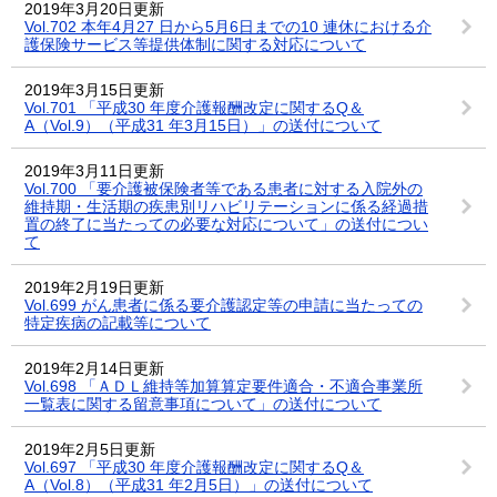
2019年3月20日更新
Vol.702 本年4月27 日から5月6日までの10 連休における介
護保険サービス等提供体制に関する対応について
2019年3月15日更新
Vol.701 「平成30 年度介護報酬改定に関するQ＆
A（Vol.9）（平成31 年3月15日）」の送付について
2019年3月11日更新
Vol.700 「要介護被保険者等である患者に対する入院外の
維持期・生活期の疾患別リハビリテーションに係る経過措
置の終了に当たっての必要な対応について」の送付につい
て
2019年2月19日更新
Vol.699 がん患者に係る要介護認定等の申請に当たっての
特定疾病の記載等について
2019年2月14日更新
Vol.698 「ＡＤＬ維持等加算算定要件適合・不適合事業所
一覧表に関する留意事項について」の送付について
2019年2月5日更新
Vol.697 「平成30 年度介護報酬改定に関するQ＆
A（Vol.8）（平成31 年2月5日）」の送付について