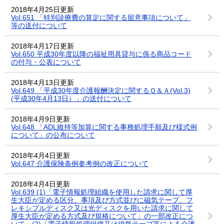
2018年4月25日更新
Vol.651 「特別診療費の算定に関する留意事項について」
等の送付について
2018年4月17日更新
Vol.650 平成30年度以降の福祉用具貸与に係る商品コード
の付与・公表について
2018年4月13日更新
Vol.649 「平成30年度介護報酬決定に関するＱ＆Ａ(Vol.3)
(平成30年4月13日）」の送付について
2018年4月9日更新
Vol.648 「ADL維持等加算に関する事務処理手順及び様式例
について」の公布について
2018年4月4日更新
Vol.647 介護保険条例参考例の改正について
2018年4月4日更新
Vol.639 (1)「電子情報処理組織を使用した請求に関して厚
生大臣が定める区分、事項及び方式並びに磁気テープ、フ
レキシブルディスク又は光ディスクを用いた請求に関して
厚生大臣が定める方式及び規格について」の一部改正につ
いて (2)「電子情報処理組織又は磁気テープ等による介護