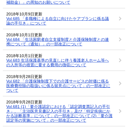
補助金）」の周知のお願いについて
2018年10月9日更新
Vol.685 「多職種による自立に向けたケアプランに係る議
論の手引き」について
2018年10月1日更新
Vol.684 「生活困窮者自立支援制度と介護保険制度との連
携について（通知）」の一部改正について
2018年10月1日更新
Vol.683 生活保護基準の見直しに伴う養護老人ホーム等へ
の入所等の措置に要する費用の徴収について
2018年9月28日更新
Vol.682 「介護保険制度下での介護サービスの対価に係る
医療費控除の取扱いに係る留意点について」の一部改正に
ついて
2018年9月28日更新
Vol.681 (1)「要介護認定における「認定調査票記入の手引
き」、「主治医意見書記入の手引き」及び「特定疾病にか
かる診断基準」について」の一部改正について (2)「要介護
認定等の実施について」の一部改正について