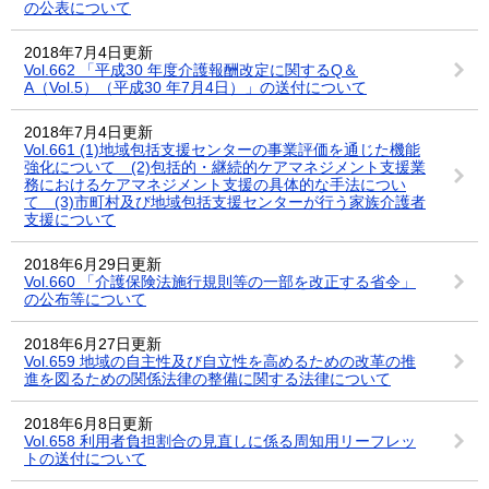
の公表について
2018年7月4日更新
Vol.662 「平成30 年度介護報酬改定に関するQ＆
A（Vol.5）（平成30 年7月4日）」の送付について
2018年7月4日更新
Vol.661 (1)地域包括支援センターの事業評価を通じた機能
強化について (2)包括的・継続的ケアマネジメント支援業
務におけるケアマネジメント支援の具体的な手法につい
て (3)市町村及び地域包括支援センターが行う家族介護者
支援について
2018年6月29日更新
Vol.660 「介護保険法施行規則等の一部を改正する省令」
の公布等について
2018年6月27日更新
Vol.659 地域の自主性及び自立性を高めるための改革の推
進を図るための関係法律の整備に関する法律について
2018年6月8日更新
Vol.658 利用者負担割合の見直しに係る周知用リーフレッ
トの送付について