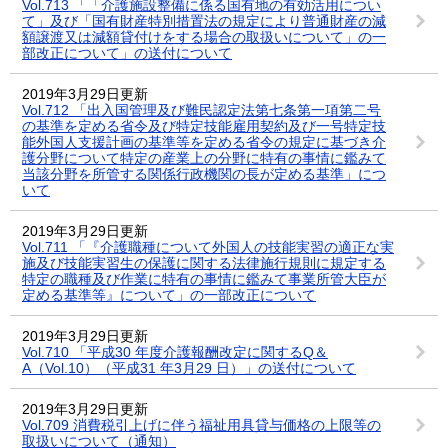
Vol.713 「「介護施設整備に係る国有地の有効活用につい
て」及び「国有財産特別措置法の規定により普通財産の減
額譲渡又は減額貸付けをする場合の取扱いについて」の一
部改正について」の送付について
2019年3月29日更新
Vol.712 「出入国管理及び難民認定法第七条第一項第二号
の基準を定める省令及び特定技能雇用契約及び一号特定技
能外国人支援計画の基準等を定める省令の規定に基づき介
護分野について特定の産業上の分野に特有の事情に鑑みて
当該分野を所管する関係行政機関の長が定める基準」につ
いて
2019年3月29日更新
Vol.711 「『介護職種について外国人の技能実習の適正な実
施及び技能実習生の保護に関する法律施行規則に規定する
特定の職種及び作業に特有の事情に鑑みて事業所管大臣が
定める基準等』について」の一部改正について
2019年3月29日更新
Vol.710 「平成30 年度介護報酬改定に関するQ＆
A（Vol.10）（平成31 年3月29 日）」の送付について
2019年3月29日更新
Vol.709 消費税引上げに伴う福祉用具貸与価格の上限等の
取扱いについて（通知）