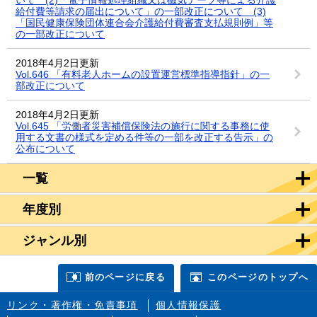
給付費等請求の届出について」の一部改正について (3)
「国民健康保険団体連合会介護給付費審査支払規則例」等
の一部改正について
2018年4月2日更新
Vol.646 「有料老人ホームの設置運営標準指導指針」の一
部改正について
2018年4月2日更新
Vol.645 「労働者災害補償保険法の施行に関する事務に使
用する文書の様式を定める件等の一部を改正する告示」の
公布について
一覧
年度別
ジャンル別
前のページに戻る
このページのトップへ
リンク・著作権・免責事項
個人情報保護