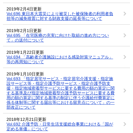
2019年2月4日更新
Vol.696 東日本大震災により被災した被保険者の利用者負
担等の減免措置に対する財政支援の延長等について
2019年2月1日更新
Vol.695 「在宅医療の充実に向けた取組の進め方につい
て」の送付について
2019年1月22日更新
Vol.694 「高齢者介護施設における感染対策マニュアル」
等の再周知について
2019年1月10日更新
Vol.693 「指定居宅サービス・指定居宅介護支援・指定施
設サービス等・指定介護予防サービス・指定介護予防支
援・指定地域密着型サービスに要する費用の額の算定に関
する基準及び指定地域密着型介護予防サービスに要する費
用の額の算定に関する基準の制定に伴う介護給付費算定に
係る体制等に関する届出等における留意点について」の一
部改正について
2018年12月21日更新
Vol.692 介護予防・日常生活支援総合事業における「国が
定める単価」について