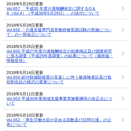
2018年5月29日更新
Vol.657 「平成30 年度介護報酬改定に関するQ＆
A（Vol.4）（平成30年5月29日）」の送付について
2018年5月28日更新
Vol.656 「介護支援専門員実務研修受講試験の実施につい
て」の一部改正について
2018年5月25日更新
Vol.655 平成27年度介護報酬改定の効果検証及び調査研究
に係る調査（平成29年度調査）の結果について（最終版・
情報提供）
2018年5月14日更新
Vol.654 給付額減額措置の見直しに伴う被保険者証及び負
担割合証の様式の変更について
2018年5月11日更新
Vol.653 平成30年度地域支援事業実施要綱等の改正点につ
いて
2018年5月10日更新
Vol.652 「厚生労働大臣が定める回数及び訪問介護」の公
布について