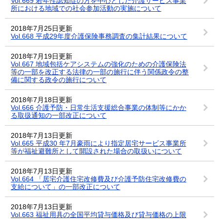
Vol.669 若年性認知症の方を中心とした介護サービス事業
所における地域での社会参加活動の実施について
2018年7月25日更新
Vol.668 平成29年度介護保険事務調査の集計結果について
2018年7月19日更新
Vol.667 地域包括ケアシステムの強化のための介護保険法
等の一部を改正する法律の一部の施行に伴う関係政令の整
備に関する政令の施行について
2018年7月18日更新
Vol.666 介護予防・日常生活支援総合事業の体制等にかか
る取扱通知の一部改正について
2018年7月13日更新
Vol.665 平成30 年7月豪雨により指定居宅サービス事業所
等が福祉避難所として開設された場合の取扱いについて
2018年7月13日更新
Vol.664 「居宅介護住宅改修費及び介護予防住宅改修費の
支給について」の一部改正について
2018年7月13日更新
Vol.663 福祉用具の全国平均貸与価格及び貸与価格の上限