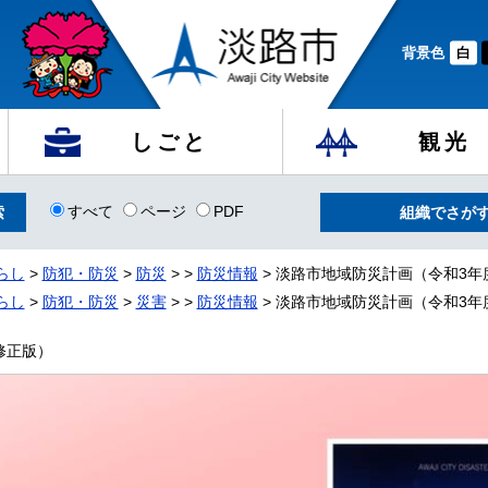
背景色
白
しごと
観光
すべて
ページ
PDF
組織でさが
らし
>
防犯・防災
>
防災
>
>
防災情報
> 淡路市地域防災計画（令和3年
らし
>
防犯・防災
>
災害
>
>
防災情報
> 淡路市地域防災計画（令和3年
修正版）