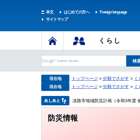
本文
はじめての方へ
Foreign language
サイトマップ
くらし
トップページ
>
分類でさがす
>
く
現在地
トップページ
>
分類でさがす
>
く
現在地
淡路市地域防災計画（令和3年度 
防災情報