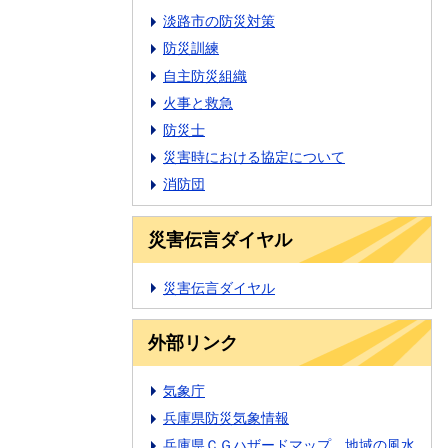
淡路市の防災対策
防災訓練
自主防災組織
火事と救急
防災士
災害時における協定について
消防団
災害伝言ダイヤル
災害伝言ダイヤル
外部リンク
気象庁
兵庫県防災気象情報
兵庫県ＣＧハザードマップ 地域の風水