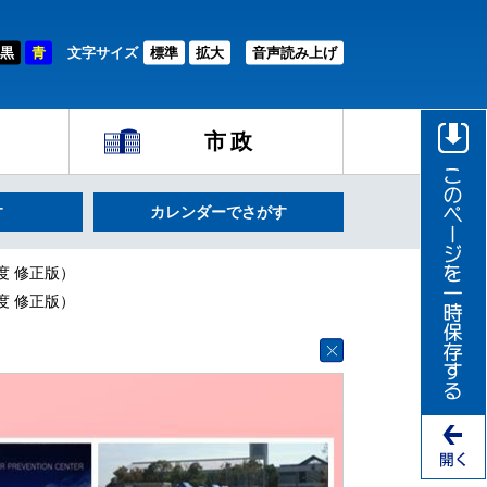
黒
青
文字サイズ
標準
拡大
音声読み上げ
市政
す
カレンダーでさがす
度 修正版）
度 修正版）