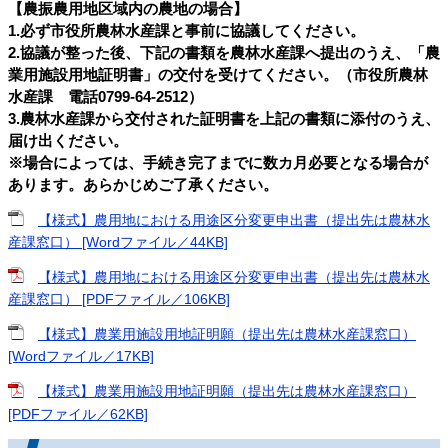
【農振農用地区域内の農地の場合】
1.必ず市役所農林水産課と事前に協議してください。
2.協議が整った後、下記の書類を農林水産課へ提出のうえ、「農
業用施設用地証明書」の交付を受けてください。（市役所農林
水産課 電話0799-64-2512）
3.農林水産課から交付された証明書を上記の書類に添付のうえ、
届け出ください。
※場合によっては、手続き完了までに数カ月必要となる場合が
あります。あらかじめご了承ください。
【様式】農用地における用途区分変更申出書（提出先は農林水
産課窓口） [Wordファイル／44KB]
【様式】農用地における用途区分変更申出書（提出先は農林水
産課窓口） [PDFファイル／106KB]
【様式】農業用施設用地証明願（提出先は農林水産課窓口）
[Wordファイル／17KB]
【様式】農業用施設用地証明願（提出先は農林水産課窓口）
[PDFファイル／62KB]