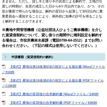
きません。ただし、貸し手と借り手の合意による解約で、土地の引
渡しの時期が、合意の成立した日から6ケ月以内であり、かつ、その
旨が書面で明らかな場合は、解約の翌日から起算して30日以内に農
業委員会へ通知することにより、例外的に知事の許可を得ることな
く解約することができます。
※農地中間管理機構（公益社団法人ひょうご農林機構）を介し
た賃貸借契約について、貸し借りの期間中に権利設定を解約す
る場合は、市役所農林水産課（電話0799-64-2512）までお問い
合わせください。（下記の様式は使用しないでください。）
申請書類（賃貸借契約の解約）
【様式】農地法第18条第6項の規定による届出書 [Wordファイル
／31KB]
【様式】農地法第18条第6項の規定による届出書 [PDFファイル
／118KB]
【様式】農地の賃貸借の合意解約書 [Wordファイル／24KB]
【様式】農地の賃貸借の合意解約書 [PDFファイル／69KB]