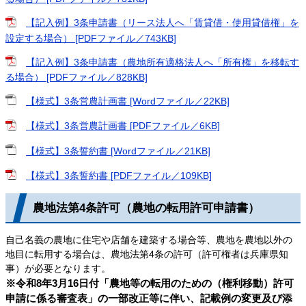
【記入例】3条申請書（リース法人へ「賃貸借・使用貸借権」を
設定する場合） [PDFファイル／743KB]
【記入例】3条申請書（農地所有適格法人へ「所有権」を移転す
る場合） [PDFファイル／828KB]
【様式】3条営農計画書 [Wordファイル／22KB]
【様式】3条営農計画書 [PDFファイル／6KB]
【様式】3条誓約書 [Wordファイル／21KB]
【様式】3条誓約書 [PDFファイル／109KB]
農地法第4条許可（農地の転用許可申請書）
自己名義の農地に住宅や店舗を建築する場合等、農地を農地以外の
地目に転用する場合は、農地法第4条の許可（許可権者は兵庫県知
事）が必要となります。
※令和8年3月16日付「農地等の転用のための（権利移動）許可
申請に係る審査表」の一部改正等に伴い、記載例の変更及び添