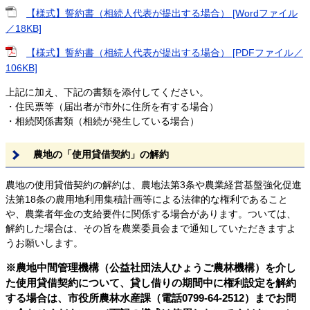
【様式】誓約書（相続人代表が提出する場合） [Wordファイル
／18KB]
【様式】誓約書（相続人代表が提出する場合） [PDFファイル／
106KB]
上記に加え、下記の書類を添付してください。
・住民票等（届出者が市外に住所を有する場合）
・相続関係書類（相続が発生している場合）
農地の「使用貸借契約」の解約
農地の使用貸借契約の解約は、農地法第3条や農業経営基盤強化促進
法第18条の農用地利用集積計画等による法律的な権利であること
や、農業者年金の支給要件に関係する場合があります。ついては、
解約した場合は、その旨を農業委員会まで通知していただきますよ
うお願いします。
※農地中間管理機構（公益社団法人ひょうご農林機構）を介し
た使用貸借契約について、貸し借りの期間中に権利設定を解約
する場合は、市役所農林水産課（電話0799-64-2512）までお問