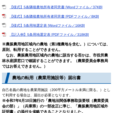
【様式】5条隣接農地所有者同意書 [Wordファイル／37KB]
【様式】5条隣接農地所有者同意書 [PDFファイル／8KB]
【様式】5条用地選定表 [Wordファイル／16KB]
【記入例】5条用地選定表 [PDFファイル／318KB]
※農振農用地区域内の農地（第1種農地を含む。）については、
原則、転用することができません。
なお、農振農用地区域内の農地に該当する否かは、市役所農
林水産課窓口で確認することができます。（農業委員会事務局
ではお答えできません。）
農地の転用（農業用施設等）届出書
自己名義の農地を農業用施設（200平方メートル未満に限る。）とし
て利用する場合は、届出が必要となります。
※令和7年6月10日施行の「農地法関係事務取扱要領（農業委員
会の部）」（兵庫県）の一部改正に準じ、「農振農用地区域外
証明書」の添付を省略できることとなりました。