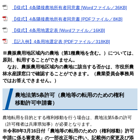
【様式】4条隣接農地所有者同意書 [Wordファイル／36KB]
【様式】4条隣接農地所有者同意書 [PDFファイル／8KB]
【様式】4条用地選定表 [Wordファイル／16KB]
【記入例】4条用地選定表 [PDFファイル／318KB]
※農振農用地区域内の農地（第1種農地を含む。）については、
原則、転用することができません。
なお、農振農用地区域内の農地に該当する否かは、市役所農
林水産課窓口で確認することができます。（農業委員会事務局
ではお答えできません。）
農地法第5条許可（農地等の転用のための権利
移動許可申請書）
農地転用を目的とする権利移動を行う場合は、農地法第5条の許可
（許可権者は兵庫県知事）が必要となります。
※令和8年3月16日付「農地等の転用のための（権利移動）許可
申請に係る審査表」の一部改正等に伴い、記載例の変更及び添