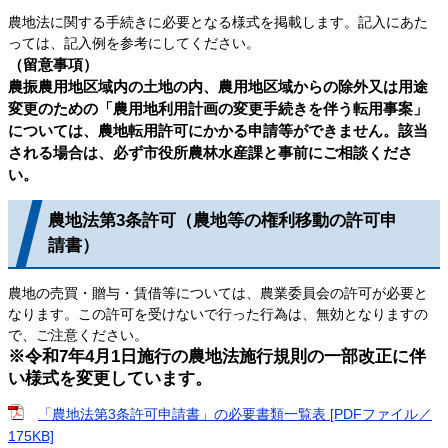
農地法に関する手続きに必要となる様式を掲載します。記入にあた
っては、記入例を参考にしてください。
（留意事項）
農振農用地区域内の土地の内、農用地区域からの除外又は用途
変更のための「農用地利用計画の変更手続きを伴う転用事案」
については、農地転用許可にかかる申請等ができません。該当
される場合は、必ず市役所農林水産課と事前にご相談くださ
い。​
農地法第3条許可（農地等の権利移動の許可申
請書）
農地の売買・贈与・賃借等については、農業委員会の許可が必要と
なります。この許可を受けないで行った行為は、無効となりますの
で、ご注意ください。
※令和7年4月1日施行の農地法施行規則の一部改正に伴
い様式を変更しています。
「農地法第3条許可申請書」の必要書類一覧表 [PDFファイル／
175KB]