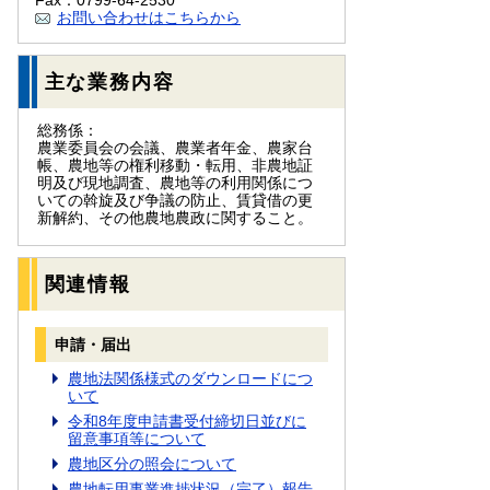
Fax：0799-64-2530
お問い合わせはこちらから
主な業務内容
総務係：
農業委員会の会議、農業者年金、農家台
帳、農地等の権利移動・転用、非農地証
明及び現地調査、農地等の利用関係につ
いての斡旋及び争議の防止、賃貸借の更
新解約、その他農地農政に関すること。
関連情報
申請・届出
農地法関係様式のダウンロードにつ
いて
令和8年度申請書受付締切日並びに
留意事項等について
農地区分の照会について
農地転用事業進捗状況（完了）報告