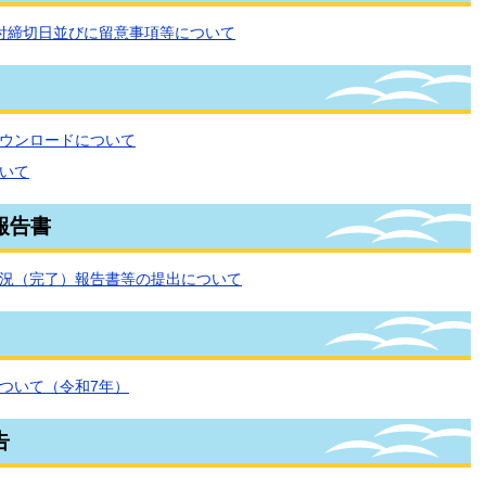
付締切日並びに留意事項等について
ウンロードについて
いて
報告書
況（完了）報告書等の提出について
ついて（令和7年）
告