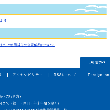
より
または使用貸借の合意解約について
前のペー
護
アクセシビリティ
RSSについて
Foreign la
所への行き方
）
15分まで（祝日・休日・年末年始を除く）