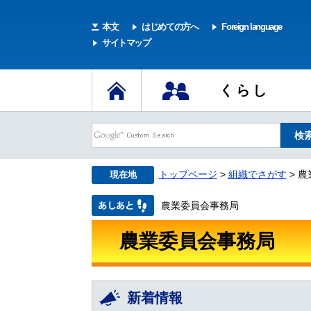
本文
はじめての方へ
Foreign language
サイトマップ
くらし
トップページ
>
組織でさがす
> 
現在地
農業委員会事務局
農業委員会事務局
新着情報