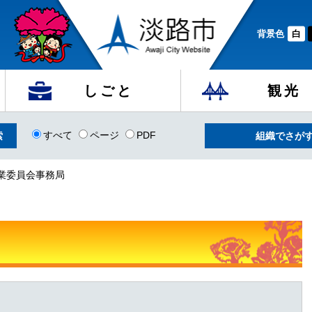
背景色
白
しごと
観光
すべて
ページ
PDF
組織でさが
農業委員会事務局