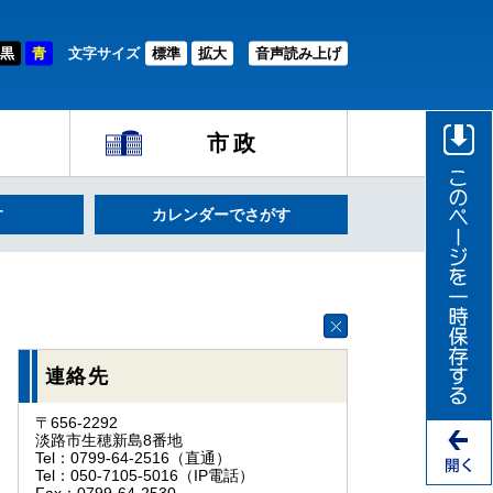
黒
青
文字サイズ
標準
拡大
音声読み上げ
市政
す
カレンダーでさがす
連絡先
〒656-2292
淡路市生穂新島8番地
Tel：0799-64-2516
（直通）
Tel：050-7105-5016
（IP電話）