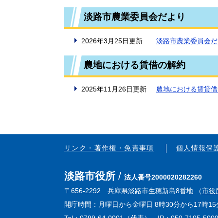
淡路市農業委員会だより
2026年3月25日更新
淡路市農業委員会だ
農地における賃借の解約
2025年11月26日更新
農地における賃貸借
リンク・著作権・免責事項
個人情報保
淡路市役所
法人番号2000020282260
〒656-2292 兵庫県淡路市生穂新島8番地 （
市役
開庁時間：月曜日から金曜日 8時30分から17時