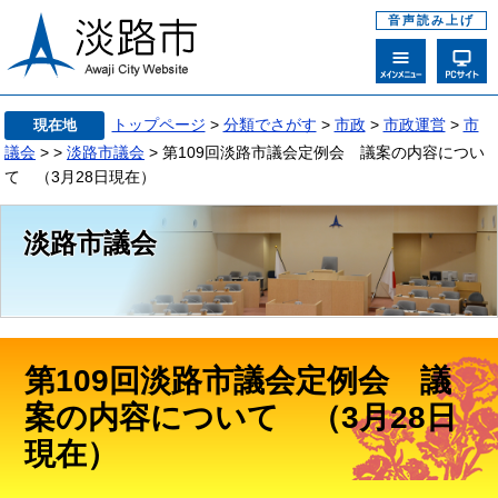
音声読み上げ
トップページ
>
分類でさがす
>
市政
>
市政運営
>
市
現在地
議会
>
>
淡路市議会
> 第109回淡路市議会定例会 議案の内容につい
て （3月28日現在）
淡路市議会
第109回淡路市議会定例会 議
案の内容について （3月28日
現在）