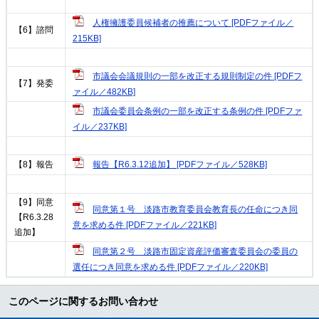
人権擁護委員候補者の推薦について [PDFファイル／
【6】諮問
215KB]
市議会会議規則の一部を改正する規則制定の件 [PDFフ
【7】発委
ァイル／482KB]
市議会委員会条例の一部を改正する条例の件 [PDFファ
イル／237KB]
報告【R6.3.12追加】 [PDFファイル／528KB]
【8】報告
【9】同意
同意第１号 淡路市教育委員会教育長の任命につき同
【R6.3.28
意を求める件 [PDFファイル／221KB]
追加】
同意第２号 淡路市固定資産評価審査委員会の委員の
選任につき同意を求める件 [PDFファイル／220KB]
このページに関するお問い合わせ