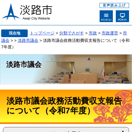
音声読み上げ
トップページ
>
分類でさがす
>
市政
>
市政運営
>
市
現在地
議会
>
>
淡路市議会
> 淡路市議会政務活動費収支報告について（令和
7年度）
淡路市議会
淡路市議会政務活動費収支報告
について（令和7年度）