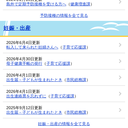
島外で定期予防接種を受ける方へ
（
健康増進課
）
予防接種の情報を全て見る
妊娠・出産
2026年6月4日更新
転入して来られた妊婦さんへ
（
子育て応援課
）
2026年4月30日更新
母子健康手帳の発行
（
子育て応援課
）
2026年4月1日更新
出生届－子どもが生まれたとき
（
市民総務課
）
2026年4月1日更新
出生連絡票を忘れずに
（
子育て応援課
）
2025年9月12日更新
出生届－子どもが生まれたとき
（
市民総務課
）
妊娠・出産の情報を全て見る