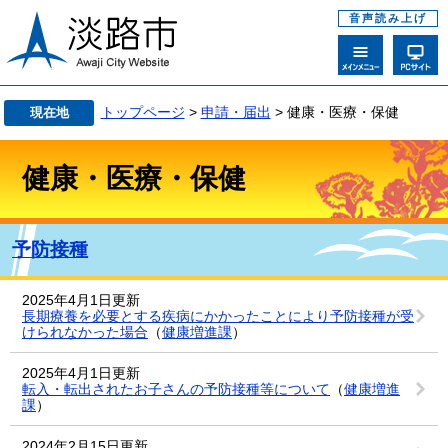
音声読み上げ
トップページ
>
申請・届出
> 健康・医療・保健
現在地
健康・医療・保健
予防接種
2025年4月1日更新
長期療養を必要とする疾病にかかったことにより予防接種が受
けられなかった場合
（
健康増進課
）
2025年4月1日更新
転入・転出されたお子さんの予防接種等について
（
健康増進
課
）
2024年2月15日更新