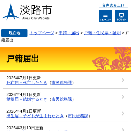
音声読み上げ
トップページ
>
申請・届出
>
戸籍・住民票・証明
> 戸
現在地
籍届出
戸籍届出
2026年7月1日更新
死亡届－死亡したとき
（
市民総務課
）
2026年4月1日更新
婚姻届－結婚するとき
（
市民総務課
）
2026年4月1日更新
出生届－子どもが生まれたとき
（
市民総務課
）
2026年3月10日更新