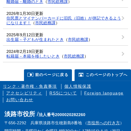
離婚届－離婚のとき
（
市民総務課
）
2026年1月30日更新
住民票とマイナンバーカードに旧氏（旧姓）が併記できるよう
になります！
（
市民総務課
）
2025年9月12日更新
出生届－子どもが生まれたとき
（
市民総務課
）
2024年2月19日更新
転籍届－本籍を移したいとき
（
市民総務課
）
前のページに戻る
このページのトップへ
リンク・著作権・免責事項
個人情報保護
アクセシビリティ
RSSについて
Foreign language
お問い合わせ
淡路市役所
法人番号2000020282260
〒656-2292 兵庫県淡路市生穂新島8番地 （
市役所への行き方
）
開庁時間：月曜日から金曜日 8時30分から17時15分まで（祝日・