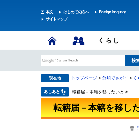
本文
はじめての方へ
Foreign language
サイトマップ
くらし
トップページ
>
分類でさがす
>
く
現在地
転籍届－本籍を移したいとき
転籍届－本籍を移し