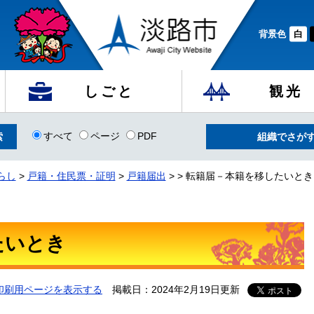
背景色
白
しごと
観光
すべて
ページ
PDF
組織でさが
らし
>
戸籍・住民票・証明
>
戸籍届出
>
>
転籍届－本籍を移したいとき
たいとき
印刷用ページを表示する
掲載日：2024年2月19日更新