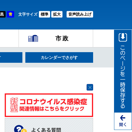
黒
青
文字サイズ
標準
拡大
音声読み上げ
市政
す
カレンダーでさがす