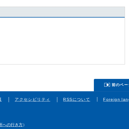
前のペー
護
アクセシビリティ
RSSについて
Foreign la
所への行き方
）