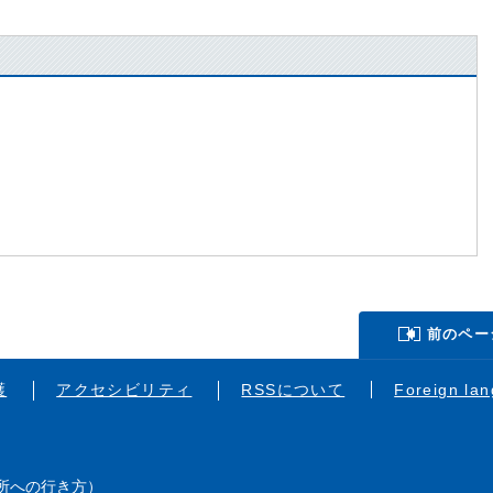
前のペー
護
アクセシビリティ
RSSについて
Foreign la
所への行き方
）