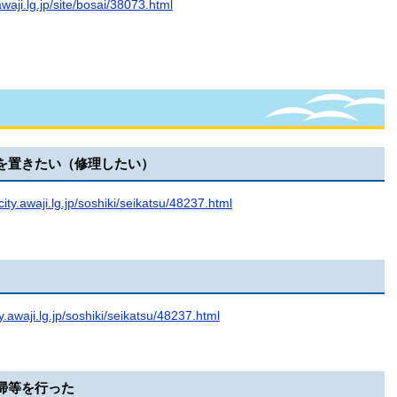
awaji.lg.jp/site/bosai/38073.html
を置きたい（修理したい）
city.awaji.lg.jp/soshiki/seikatsu/48237.html
y.awaji.lg.jp/soshiki/seikatsu/48237.html
掃等を行った