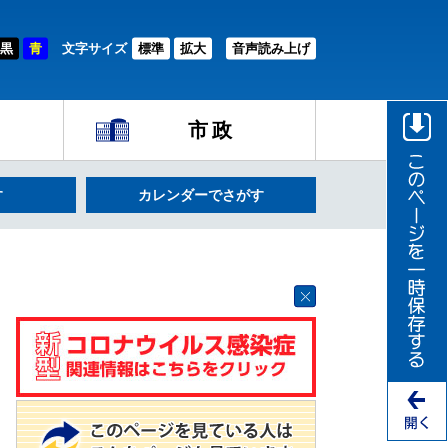
黒
青
文字サイズ
標準
拡大
音声読み上げ
市政
す
カレンダーでさがす