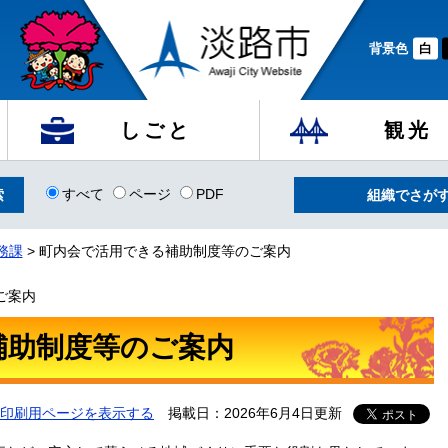
背景色
白
しごと
観光
すべて
ページ
PDF
組織でさが
務課
>
町内会で活用できる補助制度等のご案内
ご案内
補助制度等のご案内
印刷用ページを表示する
掲載日：2026年6月4日更新