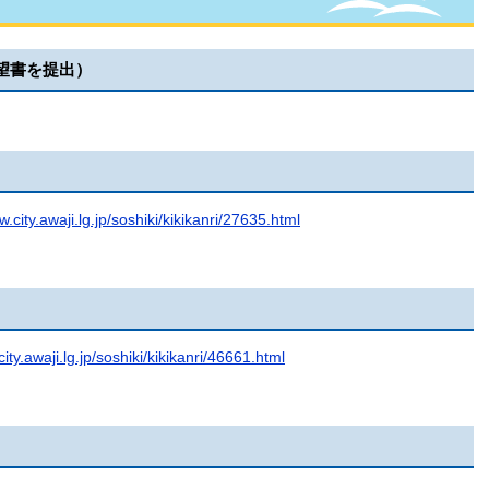
望書を提出）
w.city.awaji.lg.jp/soshiki/kikikanri/27635.html
ity.awaji.lg.jp/soshiki/kikikanri/46661.html