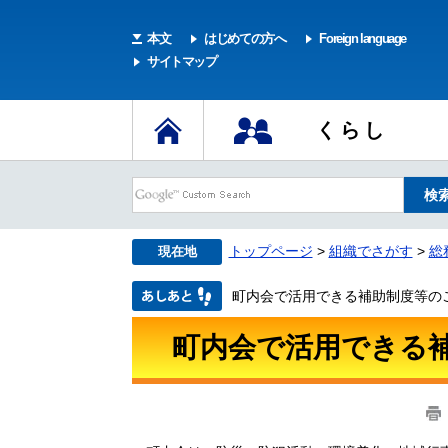
本文
はじめての方へ
Foreign language
サイトマップ
くらし
トップページ
>
組織でさがす
>
総
現在地
町内会で活用できる補助制度等の
町内会で活用できる