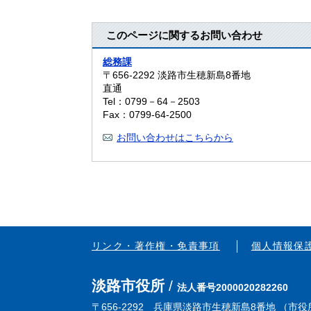
このページに関するお問い合わせ
総務課
〒656-2292
淡路市生穂新島8番地
直通
Tel：0799－64－2503
Fax：0799-64-2500
お問い合わせはこちらから
リンク・著作権・免責事項
個人情報保
淡路市役所
法人番号2000020282260
〒656-2292 兵庫県淡路市生穂新島8番地 （
市役