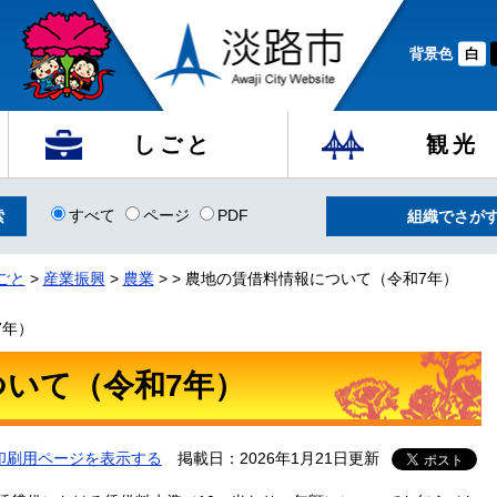
背景色
白
しごと
観光
すべて
ページ
PDF
組織でさが
ごと
>
産業振興
>
農業
>
>
農地の賃借料情報について（令和7年）
7年）
ついて（令和7年）
印刷用ページを表示する
掲載日：2026年1月21日更新