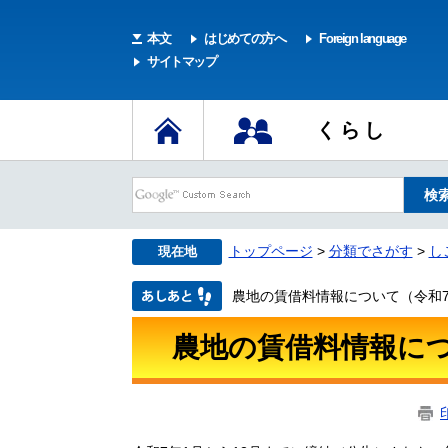
本文
はじめての方へ
Foreign language
サイトマップ
くらし
トップページ
>
分類でさがす
>
し
現在地
農地の賃借料情報について（令和
農地の賃借料情報に