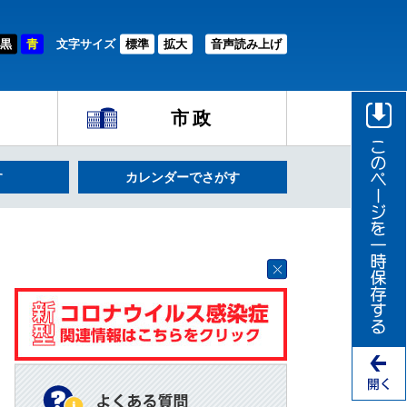
黒
青
文字サイズ
標準
拡大
音声読み上げ
市政
す
カレンダーでさがす