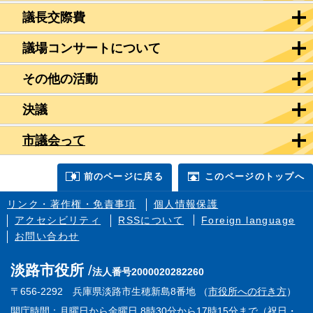
議長交際費
議場コンサートについて
その他の活動
決議
市議会って
前のページに戻る
このページのトップへ
リンク・著作権・免責事項
個人情報保護
アクセシビリティ
RSSについて
Foreign language
お問い合わせ
淡路市役所
法人番号2000020282260
〒656-2292 兵庫県淡路市生穂新島8番地 （
市役所への行き方
）
開庁時間：月曜日から金曜日 8時30分から17時15分まで（祝日・