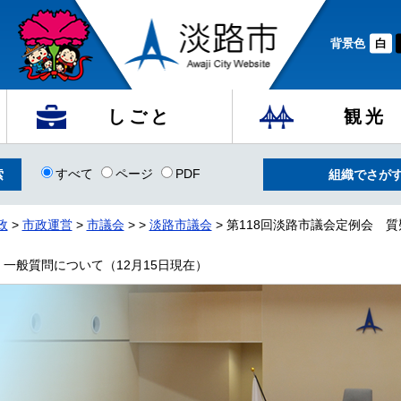
背景色
白
しごと
観光
すべて
ページ
PDF
組織でさが
政
>
市政運営
>
市議会
>
>
淡路市議会
> 第118回淡路市議会定例会 
、一般質問について（12月15日現在）