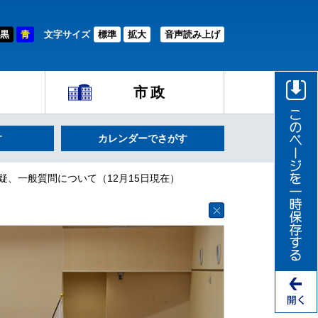
黒
青
文字サイズ
標準
拡大
音声読み上げ
市政
す
カレンダーでさがす
質疑、一般質問について（12月15日現在）