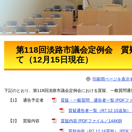
第118回淡路市議会定例会 
て（12月15日現在）
印刷用ページを表示
下記のとおり、第118回淡路市議会定例会における質疑、一般質問
【1】 通告予定者
質疑・一般質問 通告者一覧 [PDFファ
質疑通告者一覧（R7.12.15追加） 
【2】 質疑内容
質疑内容 [PDFファイル／144KB]
質疑内容（R7.12.16質疑） [PDF