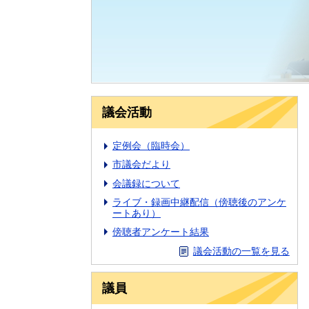
議会活動
定例会（臨時会）
市議会だより
会議録について
ライブ・録画中継配信（傍聴後のアンケ
ートあり）
傍聴者アンケート結果
議会活動の一覧を見る
議員