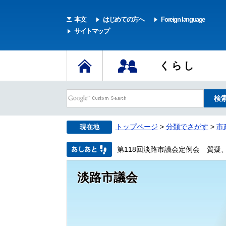
本文
はじめての方へ
Foreign language
サイトマップ
くらし
トップページ
>
分類でさがす
>
市
現在地
第118回淡路市議会定例会 質疑
淡路市議会