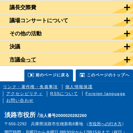
議長交際費
議場コンサートについて
その他の活動
決議
市議会って
前のページに戻る
このページのトップへ
リンク・著作権・免責事項
個人情報保護
アクセシビリティ
RSSについて
Foreign language
お問い合わせ
淡路市役所
法人番号2000020282260
〒656-2292 兵庫県淡路市生穂新島8番地 （
市役所への行き方
）
開庁時間：月曜日から金曜日 8時30分から17時15分まで（祝日・