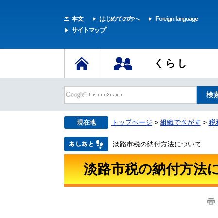
本文
はじめての方へ
Foreign language
サイトマップ
くらし
トップページ
>
組織でさがす
>
税
現在地
淡路市税の納付方法について
淡路市税の納付方法