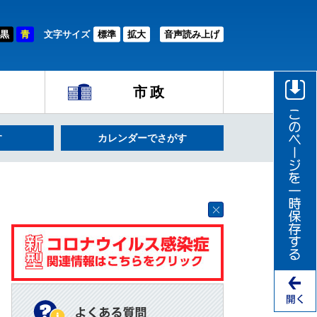
黒
青
文字サイズ
標準
拡大
音声読み上げ
市政
す
カレンダーでさがす