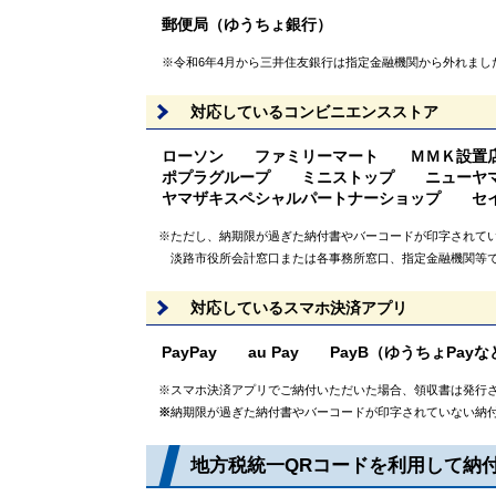
郵便局（ゆうちょ銀行）
※令和6年4月から三井住友銀行は指定金融機関から外れまし
対応しているコンビニエンスストア
ローソン ファミリーマート ＭＭＫ設置
ポプラグループ ミニストップ ニューヤマ
ヤマザキスペシャルパートナーショップ セ
※ただし、納期限が過ぎた納付書やバーコードが印字されてい
淡路市役所会計窓口または各事務所窓口、指定金融機関等で
対応しているスマホ決済アプリ
PayPay au Pay PayB（ゆうちょ
※スマホ決済アプリでご納付いただいた場合、領収書は発行
※
納期限が過ぎた納付書やバーコードが印字されていない納付
地方税統一QRコードを利用して納