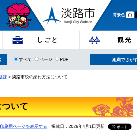
背景色
白
しごと
観光
すべて
ページ
PDF
組織でさが
務課
>
淡路市税の納付方法について
について
印刷用ページを表示する
掲載日：2026年4月1日更新